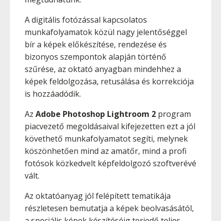
A digitális fotózással kapcsolatos
munkafolyamatok közül nagy jelentőséggel
bír a képek előkészítése, rendezése és
bizonyos szempontok alapján történő
szűrése, az oktató anyagban mindehhez a
képek feldolgozása, retusálása és korrekciója
is hozzáadódik.
Az
Adobe Photoshop Lightroom 2
program
piacvezető megoldásaival kifejezetten ezt a jól
követhető munkafolyamatot segíti, melynek
köszönhetően mind az amatőr, mind a profi
fotósok közkedvelt képfeldolgozó szoftverévé
vált.
Az oktatóanyag jól felépített tematikája
részletesen bemutatja a képek beolvasásától,
a speciális képek készítéséig terjedő teljes