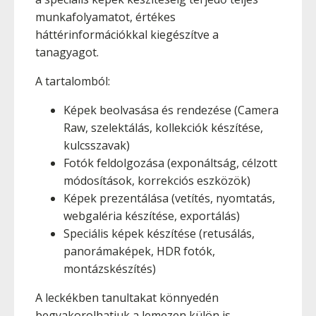
munkafolyamatot, értékes
háttérinformációkkal kiegészítve a
tanagyagot.
A tartalomból:
Képek beolvasása és rendezése (Camera
Raw, szelektálás, kollekciók készítése,
kulcsszavak)
Fotók feldolgozása (exponáltság, célzott
módosítások, korrekciós eszközök)
Képek prezentálása (vetítés, nyomtatás,
webgaléria készítése, exportálás)
Speciális képek készítése (retusálás,
panorámaképek, HDR fotók,
montázskészítés)
A leckékben tanultakat könnyedén
begyakorolhatjuk a lemezen külön is