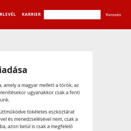
ÍRLEVÉL
KARRIER
iadása
, amely a magyar mellett a török, az
jelenítésekor ugyanakkor csak a fenti
tunk.
üttműködve tökéletes eszköztárat
sével és menedzselésével nem, csak a
nba, azon belül is csak a megfelelő