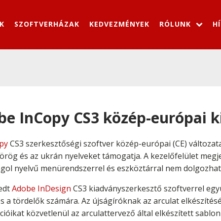
K
SZOFTVERHÁZAK
KEDVEZMÉNYEK
RÓLUNK
H
be InCopy CS3 közép-európai k
py
CS3 szerkesztőségi szoftver közép-európai (CE) változata
 görög és az ukrán nyelveket támogatja. A kezelőfelület meg
ngol nyelvű menürendszerrel és eszköztárral nem dolgozha
jedt
Adobe InDesign
CS3 kiadványszerkesztő szoftverrel egy
 és a tördelők számára. Az újságíróknak az arculat elkészíté
cióikat közvetlenül az arculattervező által elkészített sablo