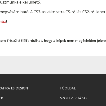
pluszmunka elkerülhető.
gvásárolható. A CS3-as változatra CS-ről és CS2-ről lehet f
mba
!
nem frissült! Előfordulhat, hogy a képek nem megfelelően jele
AFIKA ÉS DESIGN
FŐOLDAL
TP
SZOFTVERHÁZAK