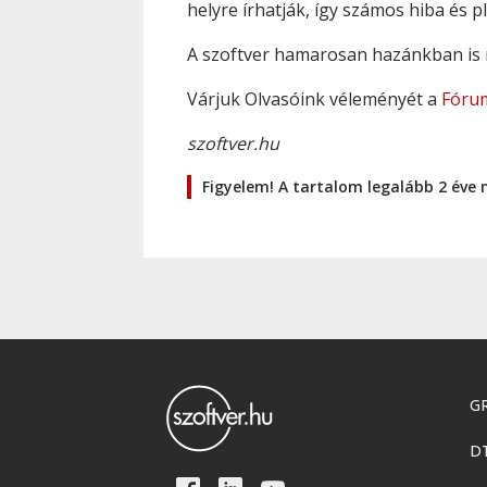
helyre írhatják, így számos hiba és 
A szoftver hamarosan hazánkban is me
Várjuk Olvasóink véleményét a
Fóru
szoftver.hu
Figyelem! A tartalom legalább 2 éve 
GR
D