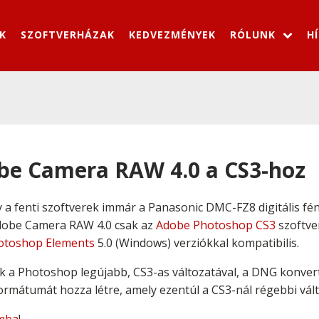
K
SZOFTVERHÁZAK
KEDVEZMÉNYEK
RÓLUNK
H
be Camera RAW 4.0 a CS3-hoz
y a fenti szoftverek immár a Panasonic DMC-FZ8 digitális 
Adobe Camera RAW 4.0 csak az
Adobe Photoshop CS3
szoftve
otoshop Elements
5.0 (Windows) verziókkal kompatibilis.
a Photoshop legújabb, CS3-as változatával, a DNG konverter
 formátumát hozza létre, amely ezentúl a CS3-nál régebbi vál