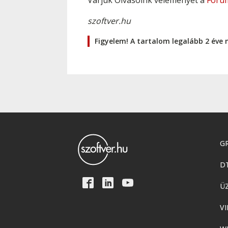
Várjuk Olvasóink véleményét a
Fóru
szoftver.hu
Figyelem! A tartalom legalább 2 éve 
GR
D
Ü
VI