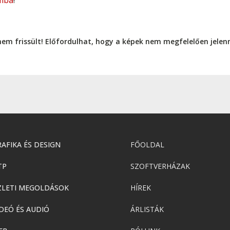
mba
!
nem frissült! Előfordulhat, hogy a képek nem megfelelően jele
AFIKA ÉS DESIGN
FŐOLDAL
TP
SZOFTVERHÁZAK
ZLETI MEGOLDÁSOK
HÍREK
DEÓ ÉS AUDIÓ
ÁRLISTÁK