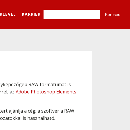
ÍRLEVÉL
KARRIER
fényképezőgép RAW formátumát is
rrel, az
Adobe Photoshop Elements
t ajánlja a cég; a szoftver a RAW
tozatokkal is használható.