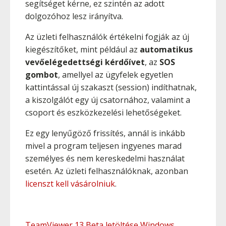
segítséget kérne, ez szintén az adott
dolgozóhoz lesz irányítva.
Az üzleti felhasználók értékelni fogják az új
kiegészítőket, mint például az
automatikus
vevőelégedettségi kérdőívet
, az
SOS
gombot
, amellyel az ügyfelek egyetlen
kattintással új szakaszt (session) indíthatnak,
a kiszolgálót egy új csatornához, valamint a
csoport és eszközkezelési lehetőségeket.
Ez egy lenyűgöző frissítés, annál is inkább
mivel a program teljesen ingyenes marad
személyes és nem kereskedelmi használat
esetén. Az üzleti felhasználóknak, azonban
licenszt kell vásárolniuk
.
TeamViewer 13 Beta letöltése Windows