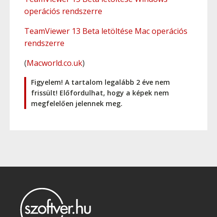
operációs rendszerre
TeamViewer 13 Beta letöltése Mac operációs
rendszerre
(
Macworld.co.uk
)
Figyelem! A tartalom legalább 2 éve nem
frissült! Előfordulhat, hogy a képek nem
megfelelően jelennek meg.