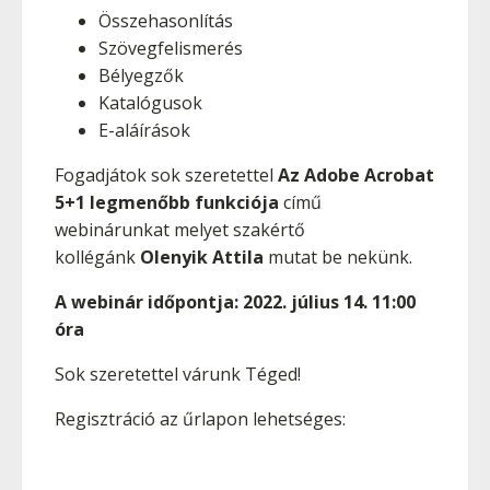
Összehasonlítás
Szövegfelismerés
Bélyegzők
Katalógusok
E-aláírások
Fogadjátok sok szeretettel
Az Adobe Acrobat
5+1 legmenőbb funkciója
című
webinárunkat melyet szakértő
kollégánk
Olenyik Attila
mutat be nekünk.
A webinár időpontja:
2022. július 14
. 11:00
óra
Sok szeretettel várunk Téged!
Regisztráció az űrlapon lehetséges: