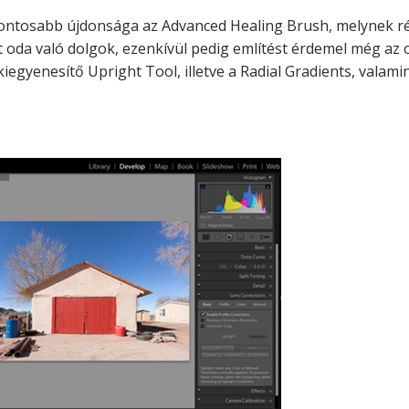
fontosabb újdonsága az Advanced Healing Brush, melynek 
t oda való dolgok, ezenkívül pedig említést érdemel még az
egyenesítő Upright Tool, illetve a Radial Gradients, valami