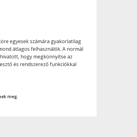
 köre egyesek számára gyakorlatilag
ymond átlagos felhasználók. A normál
hivatott, hogy megkönnyítse az
kesztő és rendszerező funkciókkal
nnek meg.