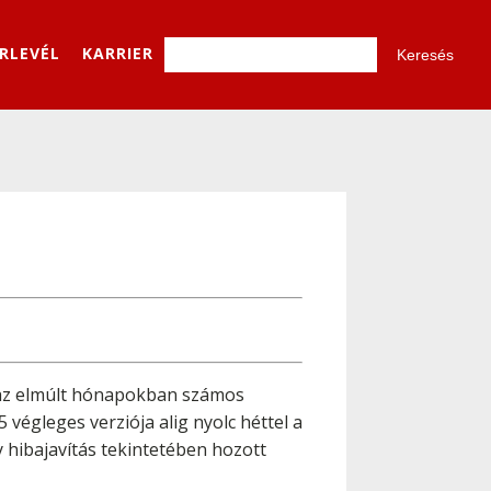
ÍRLEVÉL
KARRIER
 az elmúlt hónapokban számos
végleges verziója alig nyolc héttel a
y hibajavítás tekintetében hozott