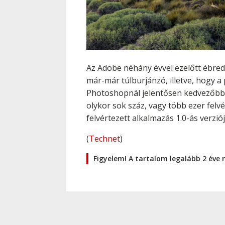
Az Adobe néhány évvel ezelőtt ébred
már-már túlburjánzó, illetve, hogy 
Photoshopnál jelentősen kedvezőbb
olykor sok száz, vagy több ezer felv
felvértezett alkalmazás 1.0-ás verziój
(
Technet
)
Figyelem! A tartalom legalább 2 éve 