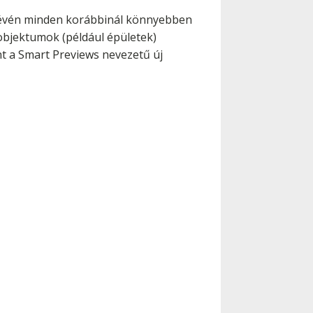
révén minden korábbinál könnyebben
 objektumok (például épületek)
nt a Smart Previews nevezetű új