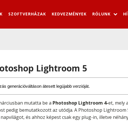
K
SZOFTVERHÁZAK
KEDVEZMÉNYEK
RÓLUNK
H
otoshop Lightroom 5
ás generációváltáson átesett legújabb verzióját.
márciusban mutatta be a
Photoshop Lightroom 4-
et, mely
st pedig bemutatkozott az utódja. A Photoshop Lightroom 5 
 napvilágot, és ahhoz képest csak egy plug-in, illetve néhán