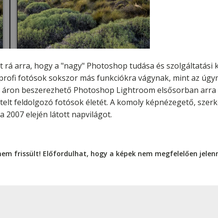
t rá arra, hogy a "nagy" Photoshop tudása és szolgáltatási
a profi fotósok sokszor más funkciókra vágynak, mint az úg
 áron beszerezhető Photoshop Lightroom elsősorban arra 
ételt feldolgozó fotósok életét. A komoly képnézegető, szer
a 2007 elején látott napvilágot.
nem frissült! Előfordulhat, hogy a képek nem megfelelően jele