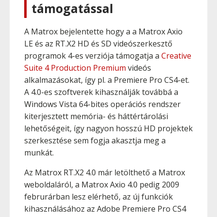
támogatással
A Matrox bejelentette hogy a a Matrox Axio
LE és az RT.X2 HD és SD videószerkesztő
programok 4-es verziója támogatja a
Creative
Suite 4 Production Premium
videós
alkalmazásokat, így pl. a Premiere Pro CS4-et.
A 4.0-es szoftverek kihasználják továbbá a
Windows Vista 64-bites operációs rendszer
kiterjesztett memória- és háttértárolási
lehetőségeit, így nagyon hosszú HD projektek
szerkesztése sem fogja akasztja meg a
munkát.
Az Matrox RT.X2 4.0 már letölthető a Matrox
weboldaláról, a Matrox Axio 4.0 pedig 2009
februrárban lesz elérhető, az új funkciók
kihasználásához az Adobe Premiere Pro CS4