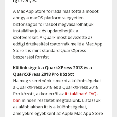
ig
érvényes.
A Mac App Store forradalmasította a módot,
ahogy a macOS platformra egyetlen
biztonságos forrásból megvásárolhatjuk,
installálhatjuk és updatelhetjük a
szoftvereket. A Quark most bevezette az
eddigi értékesítési csatornák mellé a Mac App
Store-t is mint standard QuarkXpress
beszerzési forrást.
Különbségek a QuarkXPress 2018 és a
QuarkXPress 2018 Pro között
Ha meg szeretnénk ismerni a különbségeket
a QuarkXPress 2018 és a QuarkXPress 2018
Pro között, akkor erről az
itt található FAQ-
ban
minden részletet megtalálunk. Listázzuk
az alábbiakban itt is a különbségeket,
amelyekre egyébként az Apple Mac App Store