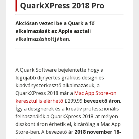
QuarkXPress 2018 Pro
Akciósan vezeti be a Quark a fő
alkalmazását az Apple asztali
alkalmazásboltjában.
A Quark Software bejelentette hogy a
legújabb díjnyertes grafikus design és
kiadványszerkesztő alkalmazásuk, a
QuarkXPress 2018 már a
Mac App Store-on
keresztül is elérhető
£299.99
bevezető áron
.
Így a designerek és a kreatív professzionális
felhasználók a QuarkXpress 2018-at mélyen
diszkont áron érhetik el, kizárólag a Mac App
Store-ben. A bevezető ár
2018 november 18-