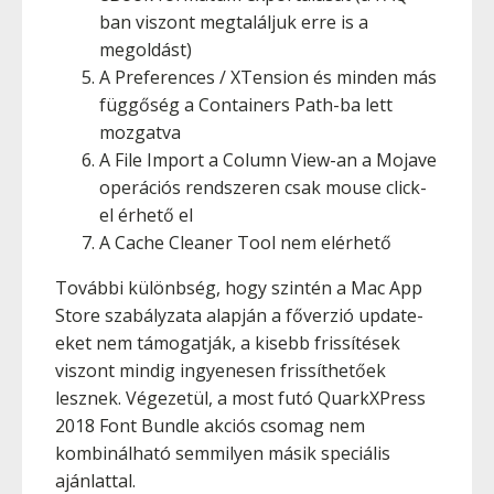
ban viszont megtaláljuk erre is a
megoldást)
A Preferences / XTension és minden más
függőség a Containers Path-ba lett
mozgatva
A File Import a Column View-an a Mojave
operációs rendszeren csak mouse click-
el érhető el
A Cache Cleaner Tool nem elérhető
További különbség, hogy szintén a Mac App
Store szabályzata alapján a főverzió update-
eket nem támogatják, a kisebb frissítések
viszont mindig ingyenesen frissíthetőek
lesznek. Végezetül, a most futó QuarkXPress
2018 Font Bundle akciós csomag nem
kombinálható semmilyen másik speciális
ajánlattal.