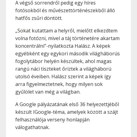
A végső sorrendről pedig egy híres
fotósokból és művészettörténészekből álló
hatfős zsűri döntött.
„Sokat kutattam a helyről, mielőtt elkezdtem
volna fotózni, mivel a táj történetére akartam
koncentrálni”-nyilatkozta Halász. A képek
egyébként egy egykori második világháborús
fogolytábor helyén készültek, ahol magas
rangú náci tiszteket őriztek a világháború
utolsó éveiben. Halász szerint a képek így
arra figyelmeztetnek, hogy milyen sok
gyűlölet van még a világban.
A Google pályázatának első 36 helyezettjéből
készült IGoogle-téma, amelyek között a szájt
felhasználója verseny honlapján
válogathatnak.