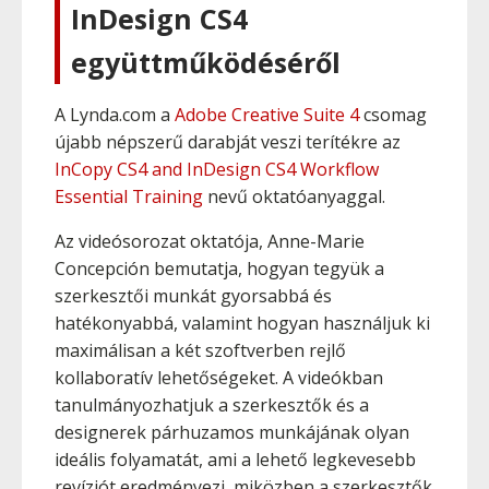
InDesign CS4
együttműködéséről
A Lynda.com a
Adobe Creative Suite 4
csomag
újabb népszerű darabját veszi terítékre az
InCopy CS4 and InDesign CS4 Workflow
Essential Training
nevű oktatóanyaggal.
Az videósorozat oktatója, Anne-Marie
Concepción bemutatja, hogyan tegyük a
szerkesztői munkát gyorsabbá és
hatékonyabbá, valamint hogyan használjuk ki
maximálisan a két szoftverben rejlő
kollaboratív lehetőségeket. A videókban
tanulmányozhatjuk a szerkesztők és a
designerek párhuzamos munkájának olyan
ideális folyamatát, ami a lehető legkevesebb
revíziót eredményezi, miközben a szerkesztők