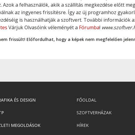
. Azok a felhasználók, akik a szállítás megkezdése előtt meg
álnak az ingyenes frissítésre. Így az új programhoz gyakorla
ezdéséig is használhatják a szoftvert. További információk a
tes
Várjuk Olvasóink véleményét a
Fórumba
!
www.szoftver.
nem frissült! Előfordulhat, hogy a képek nem megfelelően jele
AFIKA ÉS DESIGN
FŐOLDAL
TP
SZOFTVERHÁZAK
ZLETI MEGOLDÁSOK
HÍREK