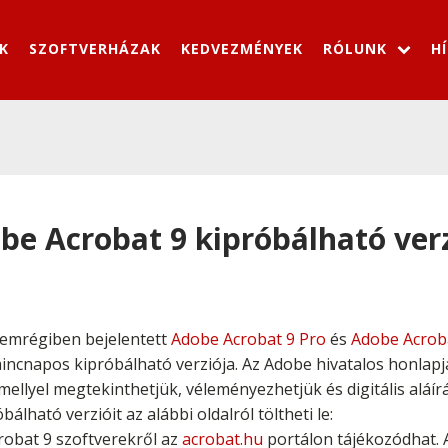
K
SZOFTVERHÁZAK
KEDVEZMÉNYEK
RÓLUNK
H
be Acrobat 9 kipróbálható ver
 nemrégiben bejelentett
Adobe Acrobat 9 Pro
és
Adobe Acrob
cnapos kipróbálható verziója. Az Adobe hivatalos honlapjá
mellyel megtekinthetjük, véleményezhetjük és digitális aláírá
ható verzióit az alábbi oldalról töltheti le:
robat 9 szoftverekről az
acrobat.hu
portálon tájékozódhat. 