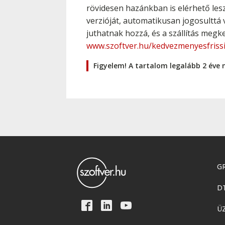
rövidesen hazánkban is elérhető lesz
verzióját, automatikusan jogosulttá v
juthatnak hozzá, és a szállítás megk
www.szoftver.hu/kedvezmenyesfrissi
Figyelem! A tartalom legalább 2 éve 
GR
D
Ü