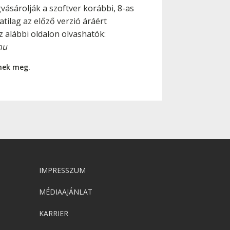
vásárolják a szoftver korábbi, 8-as
tilag az előző verzió áráért
z alábbi oldalon olvashatók:
hu
nnek meg.
IMPRESSZUM
MÉDIAAJÁNLAT
KARRIER