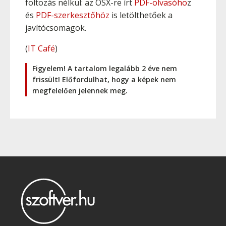
foltozás nélkül: az OSX-re írt
PDF-olvasóho
z
és
PDF-szerkesztőhöz
is letölthetőek a
javítócsomagok.
(
IT Café
)
Figyelem! A tartalom legalább 2 éve nem
frissült! Előfordulhat, hogy a képek nem
megfelelően jelennek meg.