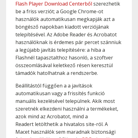
Flash Player Download Centerből
szerezhetik
be a friss verziót; a Google Chrome-ot
használók automatikusan megkapják azt a
böngésző napokban kiadott verziójának
telepítésével. Az Adobe Reader és Acrobatot
használóknak is érdemes pár percet szánniuk
a legújabb javítás telepítésére: a hiba a
Flashnél tapasztalthoz hasonló, a szoftver
összeomlásával keletkező résen keresztül
támadók hatolhatnak a rendszerbe.
Beállítástól függően a a javítások
automatikusan vagy a frissítés funkció
manuális kezelésével települnek. Akik most
szeretnék elkezdeni használni a termékeket,
azok mind az Acrobatot, mind a
Readert letölthetik a hivatalos site-ról. A
Macet használók sem maradnak biztonsági