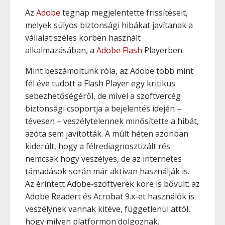
Az
Adobe
tegnap megjelentette frissítéseit,
melyek súlyos biztonsági hibákat javítanak a
vállalat széles körben használt
alkalmazásában, a
Adobe Flash
Playerben.
Mint beszámoltunk róla, az Adobe több mint
fél éve tudott a Flash Player egy kritikus
sebezhetőségéről, de mivel a szoftvercég
biztonsági csoportja a bejelentés idején –
tévesen – veszélytelennek minősítette a hibát,
azóta sem javították. A múlt héten azonban
kiderült, hogy a félrediagnosztizált rés
nemcsak hogy veszélyes, de az internetes
támadások során már aktívan használják is.
Az érintett Adobe-szoftverek köre is bővült: az
Adobe Readert és Acrobat 9.x-et használók is
veszélynek vannak kitéve, függetlenül attól,
hogy milyen platformon dolgoznak.