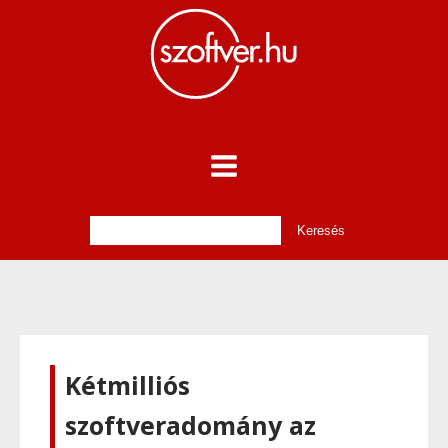
Kétmilliós
szoftveradomány az