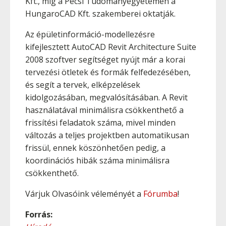
Kft., míg a Pécsi Tudományegyetemen a
HungaroCAD Kft. szakemberei oktatják.
Az épületinformáció-modellezésre
kifejlesztett AutoCAD Revit Architecture Suite
2008 szoftver segítséget nyújt már a korai
tervezési ötletek és formák felfedezésében,
és segít a tervek, elképzelések
kidolgozásában, megvalósításában. A Revit
használatával minimálisra csökkenthető a
frissítési feladatok száma, mivel minden
változás a teljes projektben automatikusan
frissül, ennek köszönhetően pedig, a
koordinációs hibák száma minimálisra
csökkenthető.
Várjuk Olvasóink véleményét a
Fórumba
!
Forrás: