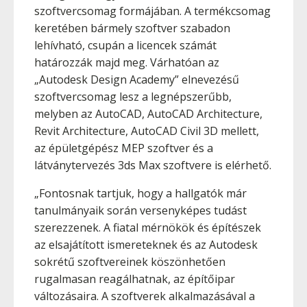
szoftvercsomag formájában. A termékcsomag
keretében bármely szoftver szabadon
lehívható, csupán a licencek számát
határozzák majd meg. Várhatóan az
„Autodesk Design Academy” elnevezésű
szoftvercsomag lesz a legnépszerűbb,
melyben az AutoCAD, AutoCAD Architecture,
Revit Architecture, AutoCAD Civil 3D mellett,
az épületgépész MEP szoftver és a
látványtervezés 3ds Max szoftvere is elérhető.
„Fontosnak tartjuk, hogy a hallgatók már
tanulmányaik során versenyképes tudást
szerezzenek. A fiatal mérnökök és építészek
az elsajátított ismereteknek és az Autodesk
sokrétű szoftvereinek köszönhetően
rugalmasan reagálhatnak, az építőipar
változásaira. A szoftverek alkalmazásával a