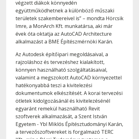
végzett diákok könnyedén
együttműködhetnek a különböző műszaki
területek szakembereivel is” – mondta Hörcsik
Imre, a MonArch Kft. munkatársa, aki már
évek óta oktatja az AutoCAD Architecture
alkalmazást a BME Építészmérnöki Karán.
Az Autodesk építőipari megoldásaival, a
rajzoláshoz és tervezéshez kialakított,
könnyen használható szolgáltatásaival,
valamint a megszokott AutoCAD környezettel
hatékonyabbá teszi a kivitelezési
dokumentumok elkészítését. A korai tervezési
ötletek kidolgozásánál és kivitelezésénél
egyaránt remekül használható Revit
szoftverek alkalmazását, a Szent István
Egyetem - Ybl Miklós Építésztudományi Karán,
a tervezőszoftvereket is forgalmazó TERC