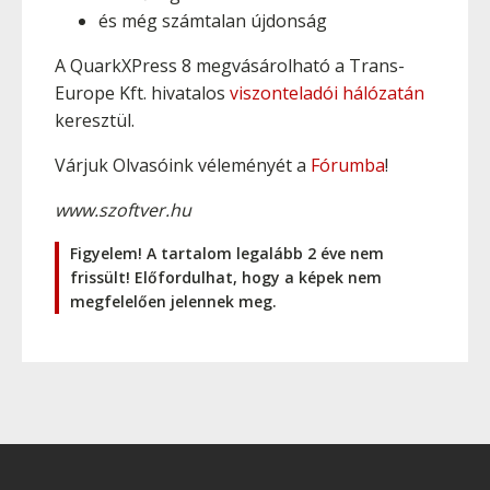
és még számtalan újdonság
A QuarkXPress 8 megvásárolható a Trans-
Europe Kft. hivatalos
viszonteladói hálózatán
keresztül.
Várjuk Olvasóink véleményét a
Fórumba
!
www.szoftver.hu
Figyelem! A tartalom legalább 2 éve nem
frissült! Előfordulhat, hogy a képek nem
megfelelően jelennek meg.