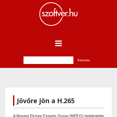
Jövőre jön a H.265
A Moving Picture Experts Group (MPEG) bejelentette 