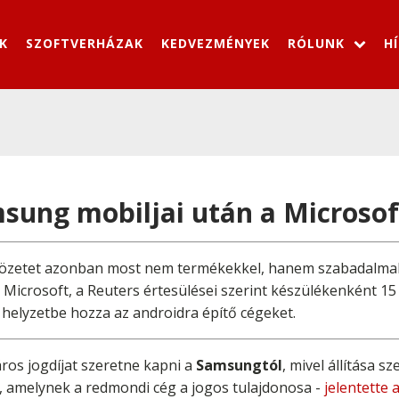
K
SZOFTVERHÁZAK
KEDVEZMÉNYEK
RÓLUNK
H
msung mobiljai után a Microsof
ütközetet azonban most nem termékekkel, hanem szabadalmak
Microsoft, a Reuters értesülései szerint készülékenként 15 do
 helyzetbe hozza az androidra építő cégeket.
ros jogdíjat szeretne kapni a
Samsungtól
, mivel állítása s
, amelynek a redmondi cég a jogos tulajdonosa -
jelentette 