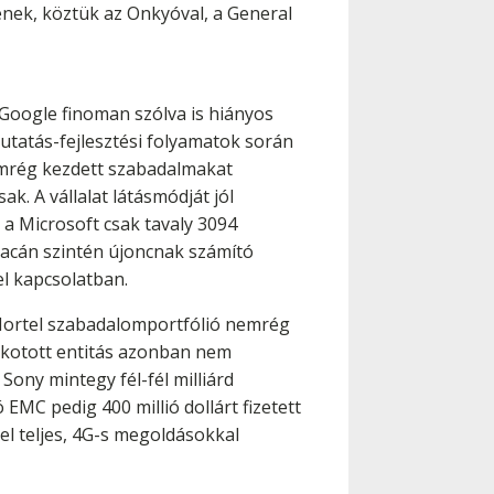
enek, köztük az Onkyóval, a General
 Google finoman szólva is hiányos
kutatás-fejlesztési folyamatok során
emrég kezdett szabadalmakat
k. A vállalat látásmódját jól
 a Microsoft csak tavaly 3094
iacán szintén újoncnak számító
el kapcsolatban.
 Nortel szabadalomportfólió nemrég
 alkotott entitás azonban nem
Sony mintegy fél-fél milliárd
EMC pedig 400 millió dollárt fizetett
tel teljes, 4G-s megoldásokkal