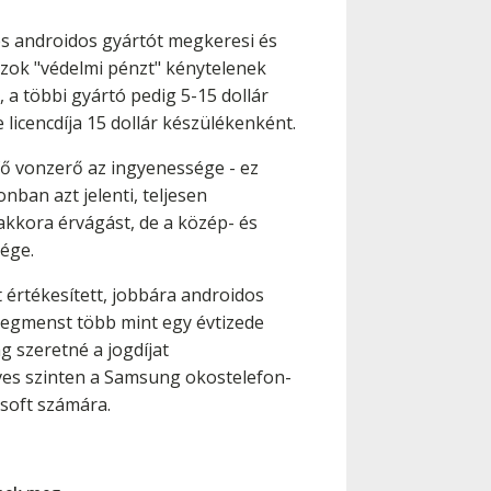
es androidos gyártót megkeresi és
azok "védelmi pénzt" kénytelenek
, a többi gyártó pedig 5-15 dollár
icencdíja 15 dollár készülékenként.
fő vonzerő az ingyenessége - ez
nban azt jelenti, teljesen
akkora érvágást, de a közép- és
sége.
 értékesített, jobbára androidos
zegmenst több mint egy évtizede
g szeretné a jogdíjat
ves szinten a Samsung okostelefon-
rosoft számára.