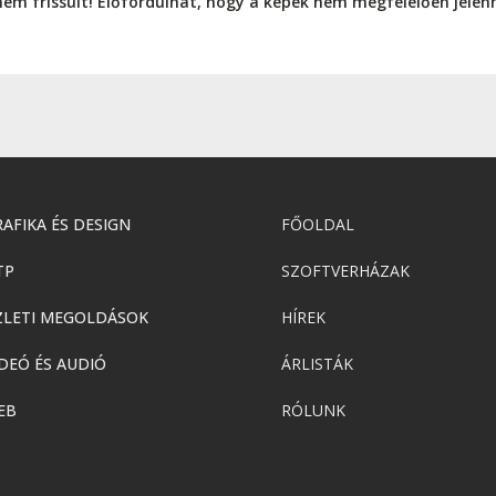
nem frissült! Előfordulhat, hogy a képek nem megfelelően jele
AFIKA ÉS DESIGN
FŐOLDAL
TP
SZOFTVERHÁZAK
ZLETI MEGOLDÁSOK
HÍREK
DEÓ ÉS AUDIÓ
ÁRLISTÁK
EB
RÓLUNK