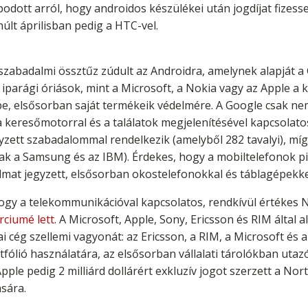
odott arról, hogy androidos készülékei után jogdíjat fizess
últ áprilisban pedig a HTC-vel.
 szabadalmi össztűz zúdult az Androidra, amelynek alapját a
 iparági óriások, mint a Microsoft, a Nokia vagy az Apple a 
, elsősorban saját termékeik védelmére. A Google csak n
keresőmotorral és a találatok megjelenítésével kapcsolatosa
gyzett szabadalommal rendelkezik (amelyből 282 tavalyi), míg
sak a Samsung és az IBM). Érdekes, hogy a mobiltelefonok p
dalmat jegyzett, elsősorban okostelefonokkal és táblagépekk
hogy a telekommunikációval kapcsolatos, rendkívül értékes
ciumé lett
. A Microsoft, Apple, Sony, Ericsson és RIM által
 cég szellemi vagyonát: az Ericsson, a RIM, a Microsoft és a 
fólió használatára, az elsősorban vállalati tárolókban utazó 
ple pedig 2 milliárd dollárért exkluzív jogot szerzett a Nor
sára.