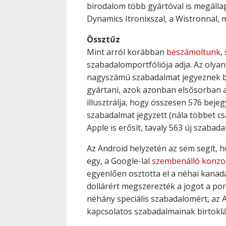
birodalom több gyártóval is megállap
Dynamics Itronixszal, a Wistronnal, m
Össztűz
Mint arról korábban
beszámoltunk
,
szabadalomportfóliója adja. Az olyan
nagyszámú szabadalmat jegyeznek be
gyártani, azok azonban elsősorban a 
illusztrálja, hogy összesen 576 beje
szabadalmat jegyzett (nála többet c
Apple is erősít, tavaly 563 új szaba
Az Android helyzetén az sem segít, 
egy, a Google-lal
szembenálló konzor
egyenlően osztotta el a néhai kanadai
dollárért megszerezték a jogot a port
néhány speciális szabadalomért, az Ap
kapcsolatos szabadalmainak birtoklá