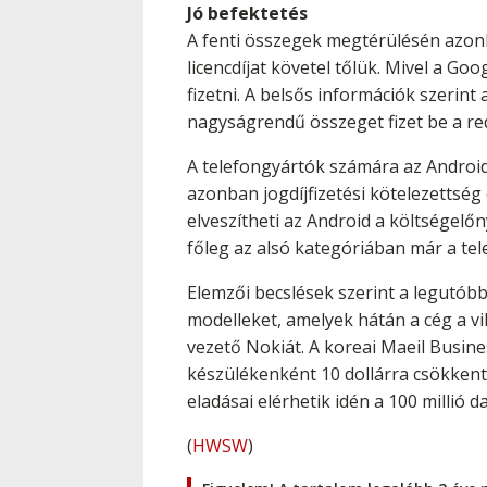
Jó befektetés
A fenti összegek megtérülésén azonb
licencdíjat követel tőlük. Mivel a 
fizetni. A belsős információk szerint
nagyságrendű összeget fizet be a r
A telefongyártók számára az Android 
azonban jogdíjfizetési kötelezettség 
elveszítheti az Android a költségelő
főleg az alsó kategóriában már a tel
Elemzői becslések szerint a legutóbb
modelleket, amelyek hátán a cég a v
vezető Nokiát. A koreai Maeil Busines
készülékenként 10 dollárra csökken
eladásai elérhetik idén a 100 millió d
(
HWSW
)