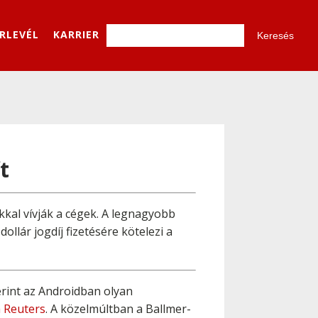
ÍRLEVÉL
KARRIER
t
kal vívják a cégek. A legnagyobb
llár jogdíj fizetésére kötelezi a
zerint az Androidban olyan
a Reuters
. A közelmúltban a Ballmer-