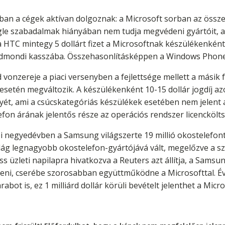
an a cégek aktívan dolgoznak: a Microsoft sorban az össz
Google szabadalmak hiányában nem tudja megvédeni gyártóit, 
 a HTC mintegy 5 dollárt fizet a Microsoftnak készülékenként
edmondi kasszába. Összehasonlításképpen a Windows Phone l
vonzereje a piaci versenyben a fejlettsége mellett a másik 
esetén megváltozik. A készülékenként 10-15 dollár jogdíj azo
nyét, ami a csúcskategóriás készülékek esetében nem jelent 
efon árának jelentős része az operációs rendszer licenckölt
i negyedévben a Samsung világszerte 19 millió okostelefont
ilág legnagyobb okostelefon-gyártójává vált, megelőzve a s
s üzleti napilapra hivatkozva a Reuters azt állítja, a Samsun
teni, cserébe szorosabban együttműködne a Microsofttal. É
arabot is, ez 1 milliárd dollár körüli bevételt jelenthet a Mic