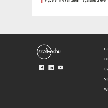
Figyelem! A tartalom legalább 2 éve 
GR
D
Ü
VI
W