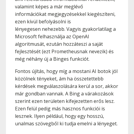
valamint képes a már meglévő
információkat megjegyzésekkel kiegészíteni,
ezen kívül befolyásolni is
lényegesen nehezebb. Vagyis gyakorlatilag a
Microsoft felhasználja az OpenAI
algoritmusát, ezután hozzáteszi a saját
fejlesztését (ezt Prometheusnak nevezik) és
még néhány új a Binges funkciót.
Fontos újítás, hogy míg a mostani AI botok jól
közölnek tényeket, ám ha összetettebb
kérdések megválaszolására kerül a sor, akkor
már gondban vannak. A Bing a várakozások
szerint ezen területen kifejezetten erős lesz.
Ezen felül pedig más hasznos funkciói is
lesznek. Ilyen például, hogy egy hosszú,
unalmas szövegből ki tudja emelni a lényeget.