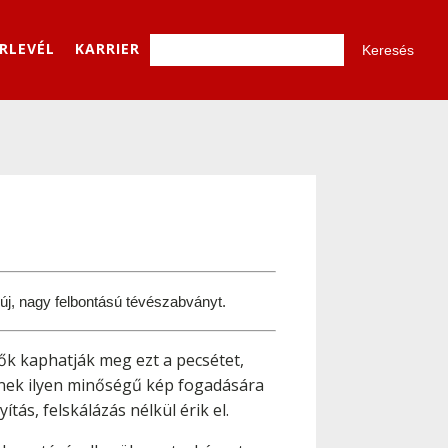
ÍRLEVÉL
KARRIER
új, nagy felbontású tévészabványt.
lzők kaphatják meg ezt a pecsétet,
nek ilyen minőségű kép fogadására
ás, felskálázás nélkül érik el.