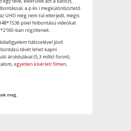
egy tévé, elkerülve azt a káoszt,
elbontással, a p és i megkülönböztető
n az UHD még nem túl elterjedt, mégis
2048*1536 pixel felbontású videókat
96*2160-ban rögzítenek.
médiafigyelem hátszelével jövő
lbontású tévét lehet kapni
ó árcédulával (5,3 millió forint)
rtalom,
egyetlen kísérleti filmen
,
nnek meg.