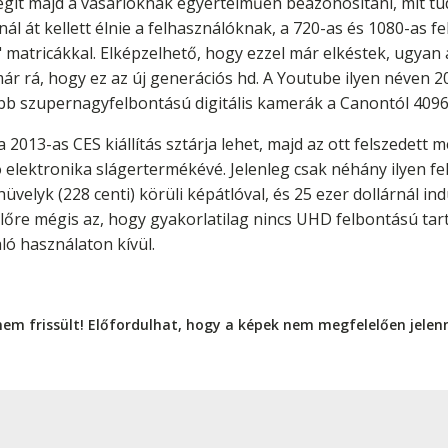
egít majd a vásárlóknak egyértelműen beazonosítani, mit tud 
 át kellett élnie a felhasználóknak, a 720-as és 1080-as f
dy" matricákkal. Elképzelhető, hogy ezzel már elkéstek, ugya
ár rá, hogy ez az új generációs hd. A Youtube ilyen néven 
dtebb szupernagyfelbontású digitális kamerák a Canontól 40
2013-as CES kiállítás sztárja lehet, majd az ott felszedett 
elektronika slágertermékévé. Jelenleg csak néhány ilyen fe
elyk (228 centi) körüli képátlóval, és 25 ezer dollárnál indul
lőre mégis az, hogy gyakorlatilag nincs UHD felbontású ta
ló használaton kívül.
nem frissült! Előfordulhat, hogy a képek nem megfelelően jele