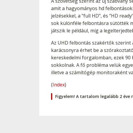
A szövetség szerint az új szabvány s
amit a hagyományos hd felbontásoknál
jelzésekkel, a "full HD", és "HD rea
sok különféle felbontásra sütötték m
játszik le például, míg a legelterje
Az UHD felbontás szakértők szerint a 
karácsonyra érhet be a szórakoztató 
kereskedelmi forgalomban, ezek 90 hüv
sokkolnak. A fő probléma velük egye
illetve a számítógép monitoraként va
(
Index
)
Figyelem! A tartalom legalább 2 éve 