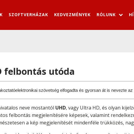
K
SZOFTVERHÁZAK
KEDVEZMÉNYEK
RÓLUNK
H
D felbontás utóda
oztatóelektronikai szövetség elfogadta és gyorsan át is nevezte az 
hivatalos neve mostantól
UHD
, vagy Ultra HD, és olyan kije
os felbontás megjelenítésére képesek, valamint rendelkez
mészetesen a kép megjelenítését mindenféle trükközés, nagyít