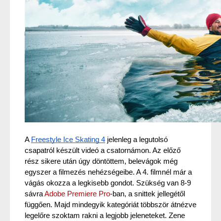
A 
Freestyle Ice Skating 4
 jelenleg a legutolsó 
csapatról készült videó a csatornámon. Az előző 
rész sikere után úgy döntöttem, belevágok még 
egyszer a filmezés nehézségeibe. A 4. filmnél már a 
vágás okozza a legkisebb gondot. Szükség van 8-9 
sávra 
Adobe Premiere Pro
-ban, a snittek jellegétől 
függően. Majd mindegyik kategóriát többször átnézve 
legelőre szoktam rakni a legjobb jeleneteket. Zene 