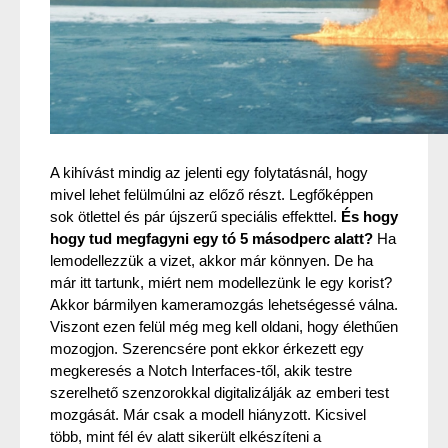
A kihívást mindig az jelenti egy folytatásnál, hogy 
mivel lehet felülmúlni az előző részt. Legfőképpen 
sok ötlettel és pár újszerű speciális effekttel. 
És hogy 
hogy tud megfagyni egy tó 5 másodperc alatt?
 Ha 
lemodellezzük a vizet, akkor már könnyen. De ha 
már itt tartunk, miért nem modellezünk le egy korist? 
Akkor bármilyen kameramozgás lehetségessé válna. 
Viszont ezen felül még meg kell oldani, hogy élethűen 
mozogjon. Szerencsére pont ekkor érkezett egy 
megkeresés a Notch Interfaces-től, akik testre 
szerelhető szenzorokkal digitalizálják az emberi test 
mozgását. Már csak a modell hiányzott. Kicsivel 
több, mint fél év alatt sikerült elkészíteni a 