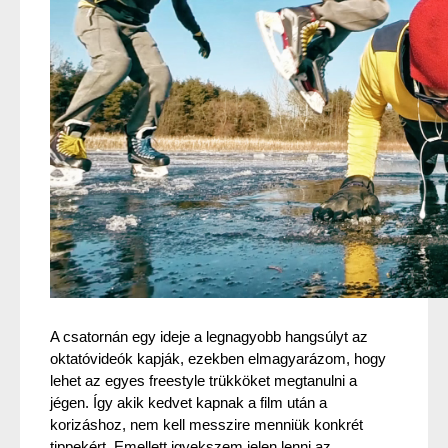
A csatornán egy ideje a legnagyobb hangsúlyt az 
oktatóvideók kapják, ezekben elmagyarázom, hogy 
lehet az egyes freestyle trükköket megtanulni a 
jégen. Így akik kedvet kapnak a film után a 
korizáshoz, nem kell messzire menniük konkrét 
tippekért. Emellett igyekszem jelen lenni az 