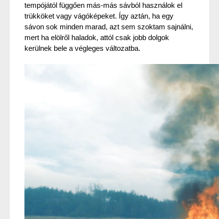
tempójától függően más-más sávból használok el 
trükköket vagy vágóképeket. Így aztán, ha egy 
sávon sok minden marad, azt sem szoktam sajnálni, 
mert ha elölről haladok, attól csak jobb dolgok 
kerülnek bele a végleges változatba. 