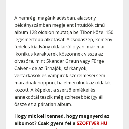
A nemrég, magánkiadásban, alacsony
példányszámban megjelent Intuíciók című
album 128 oldalon mutatja be Tibor közel 150
legismertebb alkotását. A csodaszép, kemény
fedeles kiadvány oldalairól olyan, már már
ikonikus karakterek köszönnek vissza az
olvasóra, mint Skandar Graun vagy Fürge
Calver - de az űrhajók, sárkányok,
vérfarkasok és vámpírok szerelmesei sem
maradnak hoppon, ha elmerülnek az oldalak
között. A képeket a szerző emlékei és
annekdótái teszik még színesebbé: így áll
össze ez a páratlan album.
Hogy mit kell tenned, hogy megnyerd az
albumot? Csak gyere fel a
SZOFTVER.HU