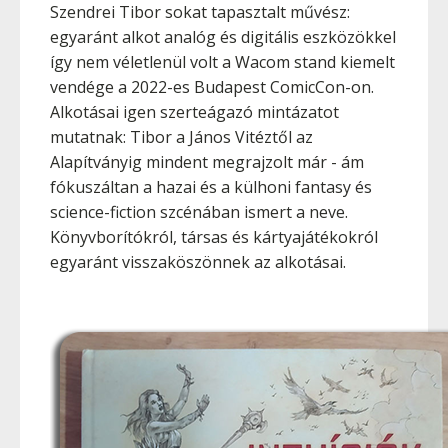
Szendrei Tibor sokat tapasztalt művész:
egyaránt alkot analóg és digitális eszközökkel
így nem véletlenül volt a Wacom stand kiemelt
vendége a 2022-es Budapest ComicCon-on.
Alkotásai igen szerteágazó mintázatot
mutatnak: Tibor a János Vitéztől az
Alapítványig mindent megrajzolt már - ám
fókuszáltan a hazai és a külhoni fantasy és
science-fiction szcénában ismert a neve.
Könyvborítókról, társas és kártyajátékokról
egyaránt visszaköszönnek az alkotásai.