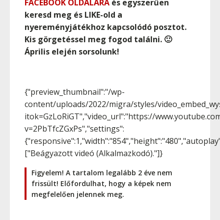
FACEBOOK OLDALÁRA
és egyszerűen
keresd meg és LIKE-old a
nyereményjátékhoz kapcsolódó posztot.
Kis görgetéssel meg fogod találni. 🙂
Április elején sorsolunk!
{"preview_thumbnail":"/wp-
content/uploads/2022/migra/styles/video_embed_wy
itok=GzLoRiGT","video_url":"https://www.youtube.co
v=2PbTfcZGxPs","settings":
{"responsive":1,"width":"854","height":"480","autopla
["Beágyazott videó (Alkalmazkodó)."]}
Figyelem! A tartalom legalább 2 éve nem
frissült! Előfordulhat, hogy a képek nem
megfelelően jelennek meg.