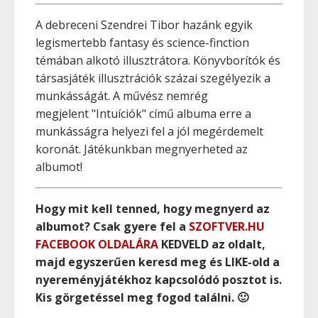
A debreceni Szendrei Tibor hazánk egyik
legismertebb fantasy és science-finction
témában alkotó illusztrátora. Könyvborítók és
társasjáték illusztrációk százai szegélyezik a
munkásságát. A művész nemrég
megjelent "Intuíciók" című albuma erre a
munkásságra helyezi fel a jól megérdemelt
koronát. Játékunkban megnyerheted az
albumot!
Hogy mit kell tenned, hogy megnyerd az
albumot? Csak gyere fel a
SZOFTVER.HU
FACEBOOK OLDALÁRA
KEDVELD az oldalt,
majd egyszerűen keresd meg és LIKE-old a
nyereményjátékhoz kapcsolódó posztot is.
Kis görgetéssel meg fogod találni. 🙂