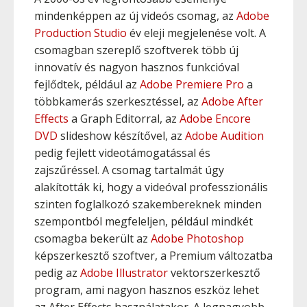
mindenképpen az új videós csomag, az
Adobe
Production Studio
év eleji megjelenése volt. A
csomagban szereplő szoftverek több új
innovatív és nagyon hasznos funkcióval
fejlődtek, például az
Adobe Premiere Pro
a
többkamerás szerkesztéssel, az
Adobe After
Effects
a Graph Editorral, az
Adobe Encore
DVD
slideshow készítővel, az
Adobe Audition
pedig fejlett videotámogatással és
zajszűréssel. A csomag tartalmát úgy
alakították ki, hogy a videóval professzionális
szinten foglalkozó szakembereknek minden
szempontból megfeleljen, például mindkét
csomagba bekerült az
Adobe Photoshop
képszerkesztő szoftver, a Premium változatba
pedig az
Adobe Illustrator
vektorszerkesztő
program, ami nagyon hasznos eszköz lehet