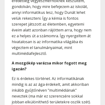
eredetileg vegyészmérnöknek készültem,
gondolván, hogy mire befejezem az iskolát,
annyi informatikus lesz, hogy Dunát lehet
velük rekeszteni. Így a kémia is fontos
szerepet játszott az életemben, egyetemi
éveim alatt azonban rájöttem arra, hogy nem
ez a helyes út a számomra. Így nyergeltem át
hivatalosan is az informatika világába és
végeztem el tanulmányaimat, mint
multimédiafejlesztő.
A mozgókép varázsa mikor fogott meg
igazán?
Ez is érdekes történet. Az informatikának
mindig is az az ága érdekelt, amit akkoriban
inkább gyűjtőnéven "multimédiának"
neveztek (ma már ez szerencsére sokkal
jobban elkülöníthető területekre oszlik szét).