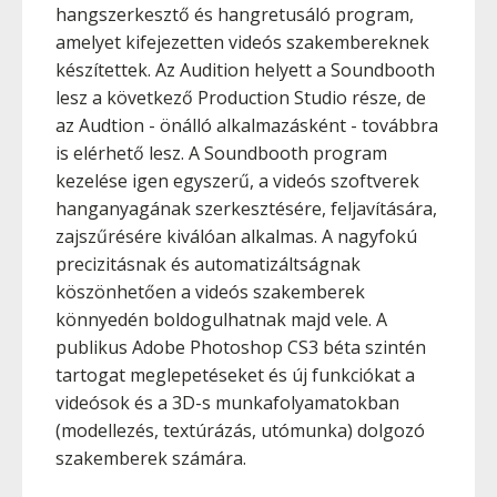
hangszerkesztő és hangretusáló program,
amelyet kifejezetten videós szakembereknek
készítettek. Az Audition helyett a Soundbooth
lesz a következő Production Studio része, de
az Audtion - önálló alkalmazásként - továbbra
is elérhető lesz. A Soundbooth program
kezelése igen egyszerű, a videós szoftverek
hanganyagának szerkesztésére, feljavítására,
zajszűrésére kiválóan alkalmas. A nagyfokú
precizitásnak és automatizáltságnak
köszönhetően a videós szakemberek
könnyedén boldogulhatnak majd vele. A
publikus Adobe Photoshop CS3 béta szintén
tartogat meglepetéseket és új funkciókat a
videósok és a 3D-s munkafolyamatokban
(modellezés, textúrázás, utómunka) dolgozó
szakemberek számára.