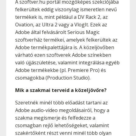
A szoftver.hu portál mozgóképes szekciójába
felkerültek eddig viszonylag ismeretlen nevű
termékek is, mint például a DV Rack 2, az
Ovation, az Ultra 2 vagy a VlogIt. Ezek az
Adobe által felvásárolt Serious Magic
szoftverház termékei, amelyek felkerültek az
Adobe termékpalettájára is. A közeljövőben
várható ezen szoftverek Adobe színekben
való újjászületése, valamint integrálása egyéb
Adobe termékekbe (pl. Premiere Pro) és
csomagokba (Production Studio).
Mik a szakmai terveid a közeljövőre?
Szeretnék minél több előadást tartani az
Adobe audio-video megoldásairól, hogy a
szakma megismerje és felfedezze a
csomagban rejlő lehetőségeket, valamint
szakértőként részt venni minél több olyan