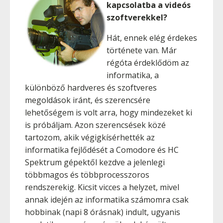
kapcsolatba a videós
szoftverekkel?
Hát, ennek elég érdekes
története van. Már
régóta érdeklődöm az
informatika, a
különböző hardveres és szoftveres
megoldások iránt, és szerencsére
lehetőségem is volt arra, hogy mindezeket ki
is próbáljam. Azon szerencsések közé
tartozom, akik végigkísérhették az
informatika fejlődését a Comodore és HC
Spektrum gépektől kezdve a jelenlegi
többmagos és többprocesszoros
rendszerekig. Kicsit vicces a helyzet, mivel
annak idején az informatika számomra csak
hobbinak (napi 8 órásnak) indult, ugyanis