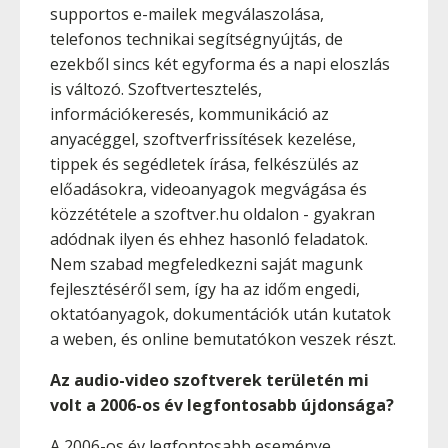
supportos e-mailek megválaszolása,
telefonos technikai segítségnyújtás, de
ezekből sincs két egyforma és a napi eloszlás
is változó. Szoftvertesztelés,
információkeresés, kommunikáció az
anyacéggel, szoftverfrissítések kezelése,
tippek és segédletek írása, felkészülés az
előadásokra, videoanyagok megvágása és
közzététele a szoftver.hu oldalon - gyakran
adódnak ilyen és ehhez hasonló feladatok.
Nem szabad megfeledkezni saját magunk
fejlesztéséről sem, így ha az időm engedi,
oktatóanyagok, dokumentációk után kutatok
a weben, és online bemutatókon veszek részt.
Az audio-video szoftverek területén mi
volt a 2006-os év legfontosabb újdonsága?
A 2006-os év legfontosabb eseménye