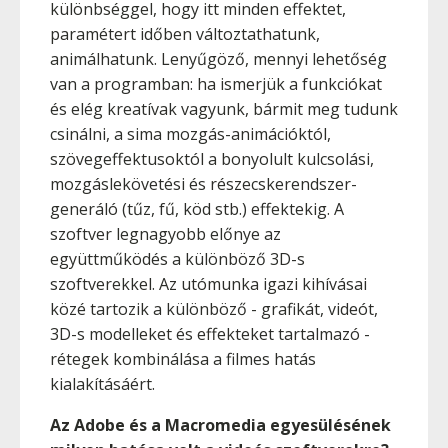
különbséggel, hogy itt minden effektet,
paramétert időben változtathatunk,
animálhatunk. Lenyűgöző, mennyi lehetőség
van a programban: ha ismerjük a funkciókat
és elég kreatívak vagyunk, bármit meg tudunk
csinálni, a sima mozgás-animációktól,
szövegeffektusoktól a bonyolult kulcsolási,
mozgáslekövetési és részecskerendszer-
generáló (tűz, fű, köd stb.) effektekig. A
szoftver legnagyobb előnye az
együttműködés a különböző 3D-s
szoftverekkel. Az utómunka igazi kihívásai
közé tartozik a különböző - grafikát, videót,
3D-s modelleket és effekteket tartalmazó -
rétegek kombinálása a filmes hatás
kialakításáért.
Az Adobe és a Macromedia egyesülésének