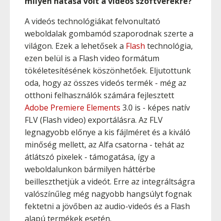
milyen hatása volt a videós szoftverekre?
A videós technológiákat felvonultató
weboldalak gombamód szaporodnak szerte a
világon. Ezek a lehetősek a
Flash
technológia,
ezen belül is a Flash video formátum
tökéletesítésének köszönhetőek. Eljutottunk
oda, hogy az összes videós termék - még az
otthoni felhasználók számára fejlesztett
Adobe Premiere Elements
3.0 is - képes natív
FLV (Flash video) exportálásra. Az FLV
legnagyobb előnye a kis fájlméret és a kiváló
minőség mellett, az Alfa csatorna - tehát az
átlátszó pixelek - támogatása, így a
weboldalunkon bármilyen háttérbe
beilleszthetjük a videót. Erre az integráltságra
valószínűleg még nagyobb hangsúlyt fognak
fektetni a jövőben az audio-videós és a Flash
alapú termékek esetén.