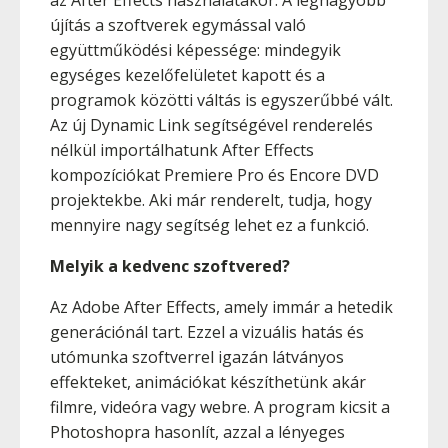
az After Effects használatakor. A legnagyobb
újítás a szoftverek egymással való
együttműködési képessége: mindegyik
egységes kezelőfelületet kapott és a
programok közötti váltás is egyszerűbbé vált.
Az új Dynamic Link segítségével renderelés
nélkül importálhatunk After Effects
kompozíciókat Premiere Pro és Encore DVD
projektekbe. Aki már renderelt, tudja, hogy
mennyire nagy segítség lehet ez a funkció.
Melyik a kedvenc szoftvered?
Az Adobe After Effects, amely immár a hetedik
generációnál tart. Ezzel a vizuális hatás és
utómunka szoftverrel igazán látványos
effekteket, animációkat készíthetünk akár
filmre, videóra vagy webre. A program kicsit a
Photoshopra hasonlít, azzal a lényeges