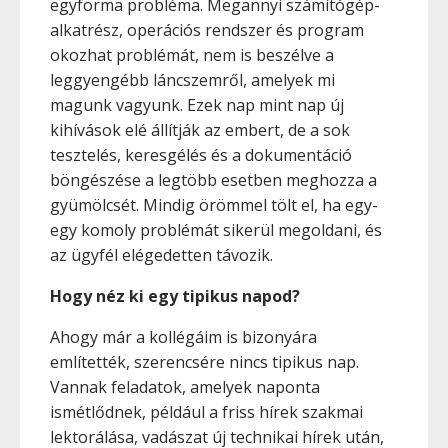
egyforma probléma. Megannyi számítógép-
alkatrész, operációs rendszer és program
okozhat problémát, nem is beszélve a
leggyengébb láncszemről, amelyek mi
magunk vagyunk. Ezek nap mint nap új
kihívások elé állítják az embert, de a sok
tesztelés, keresgélés és a dokumentáció
böngészése a legtöbb esetben meghozza a
gyümölcsét. Mindig örömmel tölt el, ha egy-
egy komoly problémát sikerül megoldani, és
az ügyfél elégedetten távozik.
Hogy néz ki egy tipikus napod?
Ahogy már a kollégáim is bizonyára
említették, szerencsére nincs tipikus nap.
Vannak feladatok, amelyek naponta
ismétlődnek, például a friss hírek szakmai
lektorálása, vadászat új technikai hírek után,