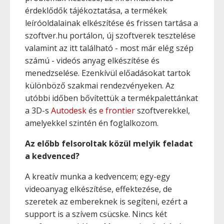
érdeklődők tájékoztatása, a termékek
leíróoldalainak elkészítése és frissen tartása a
szoftver.hu portálon, új szoftverek tesztelése
valamint az itt található - most már elég szép
számú - videós anyag elkészítése és
menedzselése. Ezenkívül előadásokat tartok
különböző szakmai rendezvényeken. Az
utóbbi időben bővítettük a termékpalettánkat
a 3D-s
Autodesk
és
e frontier
szoftverekkel,
amelyekkel szintén én foglalkozom.
Az előbb felsoroltak közül melyik feladat
a kedvenced?
A kreatív munka a kedvencem; egy-egy
videoanyag elkészítése, effektezése, de
szeretek az embereknek is segíteni, ezért a
support is a szívem csücske. Nincs két