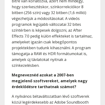
bitre van korlátozva, azért nem mindegy,
hogy szerkesztéskor, színkorrekciókor 8
bitben (256 szín) vagy 32 bitben (1,6 millió)
végezhetjük a módosításokat. A videós
programok legújabb változatai 32 bites
színtérben is képesek dolgozni, az After
Effects 7.0 pedig külön effekteket is tartalmaz,
amelyeket igazán csak lebegőpontos
projektekben tudunk kihasználni. A program
támogatja a RAW és HDR formátumokat is,
amelyek új távlatokat nyitnak a
színkezelésben.
Megneveznéd azokat a 2007-ben
megjelenő szoftvereket, amelyek nagy
érdeklődésre tarthatnak számot?
A nyilvános bétaváltozatban lévő szoftverek
közül legérdekesebb az Adobe Soundbooth