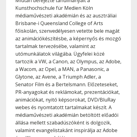
Miután befejezte tanulmányait a
Kunsthochschule für Medien Köln
médiaművészeti akadémián és az ausztráliai
Brisbane-i Queensland College of Arts
főiskolán, szenvedélyesen vetette bele magát
az animációkészítésbe, a képernyős és mozgó
tartalmak tervezésébe, valamint az
utómunkálatok világába. Ügyfelei közé
tartozik a VW, a Canon, az Olympus, az Adobe,
a Wacom, az Opel, a MAN, a Panasonic, a
Glytone, az Avene, a Triumph Adler, a
Senator Film és a Bertelsmann. Előzeteseket,
PR-anyagokat és reklámokat, prezentációkat,
animációkat, nyitó képsorokat, DVD/BluRay
webes és nyomtatott tartalmakat készít. A
médiaművészeti akadémián betöltött előadói
állása mellett szabadúszóként is dolgozik,
valamint evangelistakánt inspirálja az Adobe