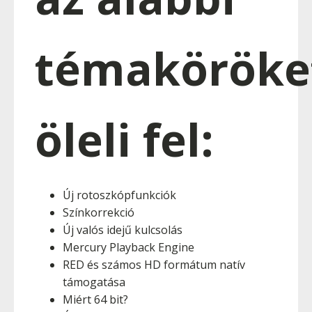
témaköröke
öleli fel:
Új rotoszkópfunkciók
Színkorrekció
Új valós idejű kulcsolás
Mercury Playback Engine
RED és számos HD formátum natív
támogatása
Miért 64 bit?