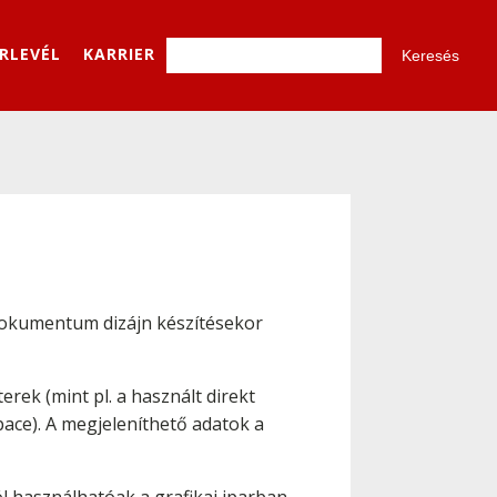
ÍRLEVÉL
KARRIER
dokumentum dizájn készítésekor
rek (mint pl. a használt direkt
pace). A megjeleníthető adatok a