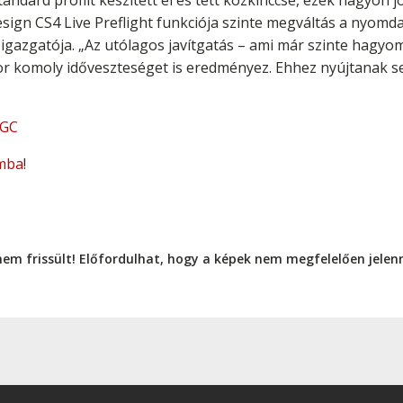
andard profilt készített el és tett közkinccsé, ezek nagyon j
ign CS4 Live Preflight funkciója szinte megváltás a nyomda
igazgatója. „Az utólagos javítgatás – ami már szinte hagyo
r komoly időveszteséget is eredményez. Ehhez nyújtanak s
IGC
mba
!
nem frissült! Előfordulhat, hogy a képek nem megfelelően jele