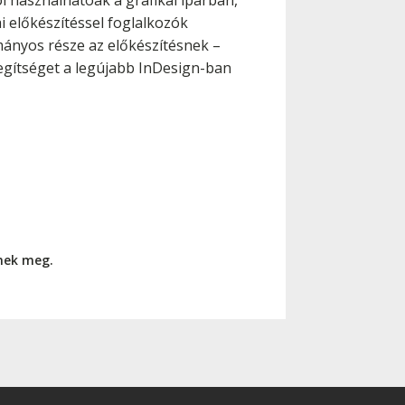
ól használhatóak a grafikai iparban,
i előkészítéssel foglalkozók
mányos része az előkészítésnek –
egítséget a legújabb InDesign-ban
nnek meg.