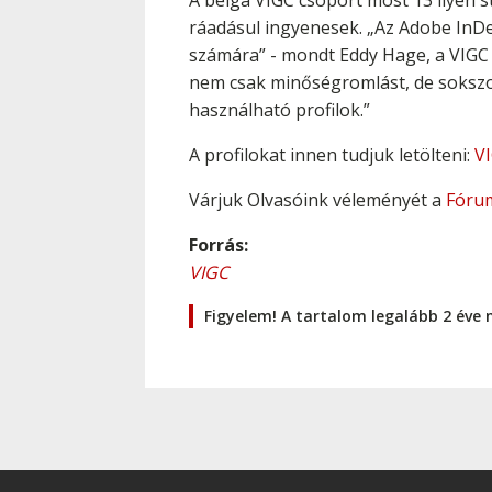
A belga VIGC csoport most 13 ilyen st
ráadásul ingyenesek. „Az Adobe InDes
számára” - mondt Eddy Hage, a VIGC 
nem csak minőségromlást, de sokszo
használható profilok.”
A profilokat innen tudjuk letölteni:
V
Várjuk Olvasóink véleményét a
Fóru
Forrás:
VIGC
Figyelem! A tartalom legalább 2 éve 