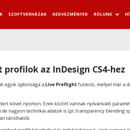
K
SZOFTVERHÁZAK
KEDVEZMÉNYEK
RÓLUNK
H
t profilok az InDesign CS4-hez
ak egyik újdonsága a
Live Preflight
funkció, mellyel már a 
étert követ nyomon. Ezek között vannak nyilvánvaló paraméte
) de nagyon technikai adatok is (pl. transparency blending s
ban tárolhatók.