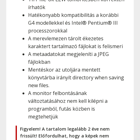
írhatók
Hatékonyabb kompatibilitás a korábbi
G4 modellekkel és Intel® Pentium® III
processzorokkal
A merevlemezen tárolt ékezetes
karaktert tartalmazó fájlokat is felismeri
A metaadatokat megjeleníti a JPEG
fájlokban
Mentéskor az utoljára mentett
könyvtárba irányít directory when saving
new files.
A monitor felbontásának
változtatásához nem kell kilépni a
programból, futás közben is
megtehetjük
Figyelem! A tartalom legalább 2 éve nem
frissült! Előfordulhat, hogy a képek nem