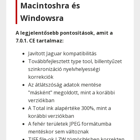
Macintoshra és
Windowsra
A legjelentősebb pontosítások, amit a
7.0.1. CE tartalmaz:
Javított Jaguar kompatibilitás
Továbbfejlesztett type tool, billentyűzet
szinkronizáció nyelvhelyességi
korrekciók
Az átlátszóság adatok mentése
"másként" megoldott, mint a korábbi
verziókban
A Total ink alapértéke 300%, mint a
korábbi verziókban
A fehér területek JPEG formátumba
mentéskor sem változnak
TIFF file-ok LZW tömörítésben korrekten