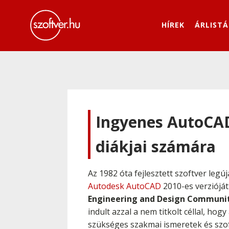
HÍREK
ÁRLISTÁ
Ingyenes AutoCAD
diákjai számára
Az 1982 óta fejlesztett szoftver leg
Autodesk AutoCAD
2010-es verzióját
Engineering and Design Communi
indult azzal a nem titkolt céllal, ho
szükséges szakmai ismeretek és szof