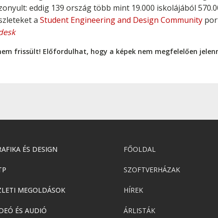
nyult: eddig 139 ország több mint 19.000 iskolájából 570.000
szleteket a
Student Engineering and Design Community
port
desk
nem frissült! Előfordulhat, hogy a képek nem megfelelően jele
AFIKA ÉS DESIGN
FŐOLDAL
TP
SZOFTVERHÁZAK
ZLETI MEGOLDÁSOK
HÍREK
DEÓ ÉS AUDIÓ
ÁRLISTÁK