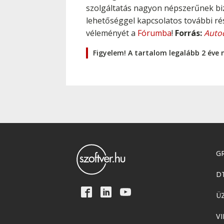
szolgáltatás nagyon népszerűnek bizo
lehetőséggel kapcsolatos további ré
véleményét a
Fórumba
!
Forrás:
Auto
Figyelem! A tartalom legalább 2 éve 
GR
D
Ü
VI