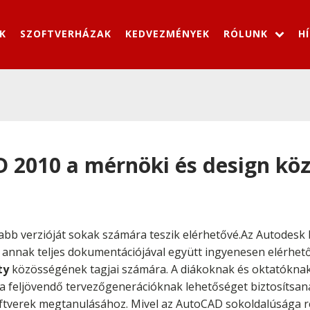
K
SZOFTVERHÁZAK
KEDVEZMÉNYEK
RÓLUNK
H
 2010 a mérnöki és design köz
újabb verzióját sokak számára teszik elérhetővé.Az Autodesk
 annak teljes dokumentációjával együtt ingyenesen elérhető
ty
közösségének tagjai számára. A diákoknak és oktatóknak
gy a feljövendő tervezőgenerációknak lehetőséget biztosítsan
tverek megtanulásához. Mivel az AutoCAD sokoldalúsága ré