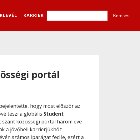
ÍRLEVÉL
KARRIER
össégi portál
 bejelentette, hogy most először az
vé teszi a globális
Student
 szánt közösségi portál három éve
ak a jövőbeli karrierjükhöz
vén számos iparágat fed le, ezért a