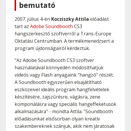
bemutató
2007. július 4-én
Kocziszky Attila
előadást
tart az
Adobe Soundbooth
CS3
hangszerkesztő szoftverről a Trans-Europe
Oktatási Centrumban. A termékmenedzsert a
program újdonságairól kérdeztük.
"Az Adobe Soundbooth CS3 szoftver
használatával könnyedén módosíthatjuk
videós vagy Flash anyagaink "hangzó" részét.
A Soundbooth egyszerűen elsajátítható
eszközeivel ideális program hangfelvételek
készítésére, zajszűrésre, vágásra, zene
komponálásra vagy speciális hangeffeketusok
alkalmazására" - mondta Attila. "Soundbooth
előadásunkat elsősorban olyan kreatív
szakembereknek szánjuk, akik nem járatosak