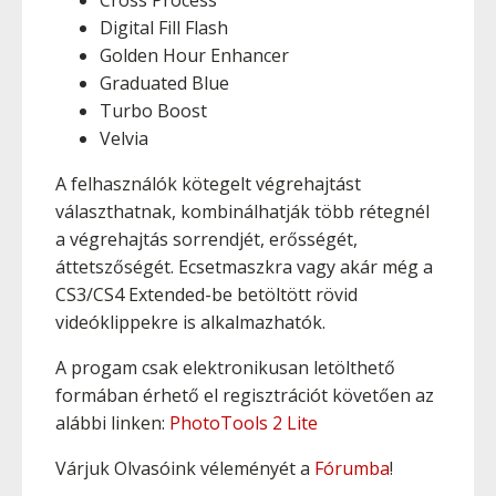
Cross Process
Digital Fill Flash
Golden Hour Enhancer
Graduated Blue
Turbo Boost
Velvia
A felhasználók kötegelt végrehajtást
választhatnak, kombinálhatják több rétegnél
a végrehajtás sorrendjét, erősségét,
áttetszőségét. Ecsetmaszkra vagy akár még a
CS3/CS4 Extended-be betöltött rövid
videóklippekre is alkalmazhatók.
A progam csak elektronikusan letölthető
formában érhető el regisztrációt követően az
alábbi linken:
PhotoTools 2 Lite
Várjuk Olvasóink véleményét a
Fórumba
!