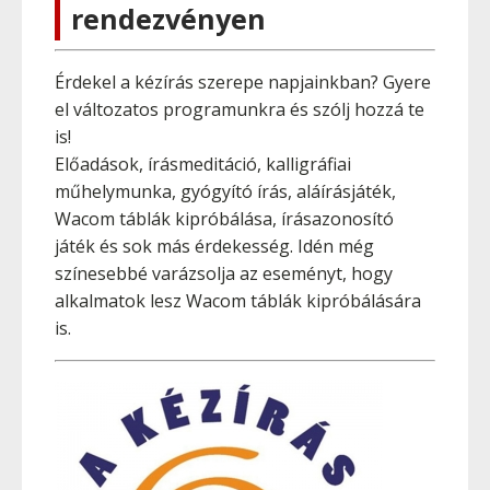
rendezvényen
Érdekel a kézírás szerepe napjainkban? Gyere
el változatos programunkra és szólj hozzá te
is!
Előadások, írásmeditáció, kalligráfiai
műhelymunka, gyógyító írás, aláírásjáték,
Wacom táblák kipróbálása, írásazonosító
játék és sok más érdekesség. Idén még
színesebbé varázsolja az eseményt, hogy
alkalmatok lesz Wacom táblák kipróbálására
is.