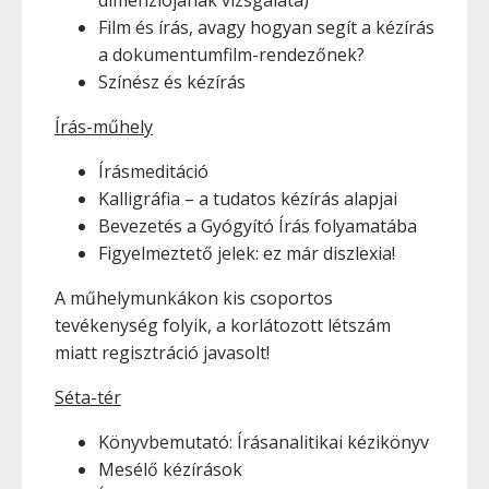
dimenziójának vizsgálata)
Film és írás, avagy hogyan segít a kézírás
a dokumentumfilm-rendezőnek?
Színész és kézírás
Írás-műhely
Írásmeditáció
Kalligráfia – a tudatos kézírás alapjai
Bevezetés a Gyógyító Írás folyamatába
Figyelmeztető jelek: ez már diszlexia!
A műhelymunkákon kis csoportos
tevékenység folyik, a korlátozott létszám
miatt regisztráció javasolt!
Séta-tér
Könyvbemutató: Írásanalitikai kézikönyv
Mesélő kézírások