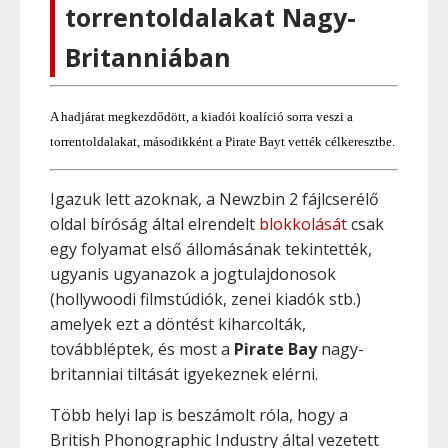
torrentoldalakat Nagy-
Britanniában
A hadjárat megkezdődött, a kiadói koalíció sorra veszi a
torrentoldalakat, másodikként a Pirate Bayt vették célkeresztbe.
Igazuk lett azoknak, a Newzbin 2 fájlcserélő
oldal bíróság által elrendelt
blokkolását
csak
egy folyamat első állomásának tekintették,
ugyanis ugyanazok a jogtulajdonosok
(hollywoodi filmstúdiók, zenei kiadók stb.)
amelyek ezt a döntést kiharcolták,
továbbléptek, és most a
Pirate Bay
nagy-
britanniai tiltását igyekeznek elérni.
Több helyi lap is beszámolt róla, hogy a
British Phonographic Industry által vezetett