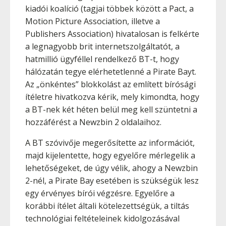
kiadói koalíció (tagjai többek között a Pact, a
Motion Picture Association, illetve a
Publishers Association) hivatalosan is felkérte
a legnagyobb brit internetszolgáltatót, a
hatmillió ügyféllel rendelkező BT-t, hogy
hálózatán tegye elérhetetlenné a Pirate Bayt.
Az „önkéntes” blokkolást az említett bírósági
ítéletre hivatkozva kérik, mely kimondta, hogy
a BT-nek két héten belül meg kell szüntetni a
hozzáférést a Newzbin 2 oldalaihoz.
A BT szóvivője megerősítette az információt,
majd kijelentette, hogy egyelőre mérlegelik a
lehetőségeket, de úgy vélik, ahogy a Newzbin
2-nél, a Pirate Bay esetében is szükségük lesz
egy érvényes bírói végzésre. Egyelőre a
korábbi ítélet általi kötelezettségük, a tiltás
technológiai feltételeinek kidolgozásával