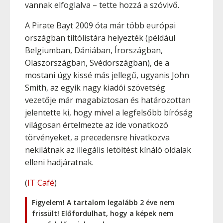
vannak elfoglalva – tette hozzá a szóvivő.
A Pirate Bayt 2009 óta már több európai
országban tiltólistára helyezték (például
Belgiumban, Dániában, Írországban,
Olaszországban, Svédországban), de a
mostani ügy kissé más jellegű, ugyanis John
Smith, az egyik nagy kiadói szövetség
vezetője már magabiztosan és határozottan
jelentette ki, hogy mivel a legfelsőbb bíróság
világosan értelmezte az ide vonatkozó
törvényeket, a precedensre hivatkozva
nekilátnak az illegális letöltést kínáló oldalak
elleni hadjáratnak.
(
IT Café
)
Figyelem! A tartalom legalább 2 éve nem
frissült! Előfordulhat, hogy a képek nem