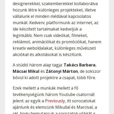
designerekkel, szakemberekkel kollaborálva
hozunk létre különleges projekteket, illetve
vállalunk el minden médiával kapcsolatos
munkát. Kedvenc platformunk az internet, az
ide készített tartalmakat kedveljük a
leginkább. Nem csak videókat, filmeket,
reklámot, animációkat és promóciókat, hanem
kreatív weboldalakat, különleges művészeti
akciókat és alkotásokat is készítünk.
A stúdió három alap tagja:
Takács Barbara
,
Mácsai Mikul
és
Zátonyi Márton
, de sokszor
bővül ki adott projektre a csapat, több főre.
Ezek mellett a munkák mellett a fő
tevékenységünk három Youtube csatornát
jelent: az egyik a
Previously
, itt sorozatokat
ajánlunk és elemzünk Mikullal és Marcival, a
cél, hogy bemutassuk a sorozatok világát a