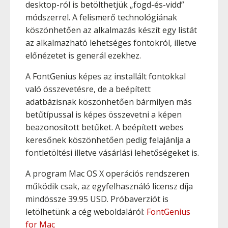
desktop-ról is betölthetjük „fogd-és-vidd”
módszerrel. A felismerő technológiának
köszönhetően az alkalmazás készít egy listát
az alkalmazható lehetséges fontokról, illetve
előnézetet is generál ezekhez.
A FontGenius képes az installált fontokkal
való összevetésre, de a beépített
adatbázisnak köszönhetően bármilyen más
betűtípussal is képes összevetni a képen
beazonosított betűket. A beépített webes
keresőnek köszönhetően pedig felajánlja a
fontletöltési illetve vásárlási lehetőségeket is.
A program Mac OS X operációs rendszeren
működik csak, az egyfelhasználó licensz díja
mindössze 39.95 USD. Próbaverziót is
letölhetünk a cég weboldaláról:
FontGenius
for Mac