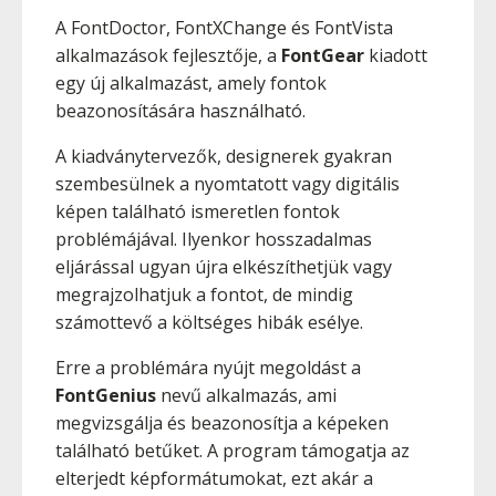
A FontDoctor, FontXChange és FontVista
alkalmazások fejlesztője, a
FontGear
kiadott
egy új alkalmazást, amely fontok
beazonosítására használható.
A kiadványtervezők, designerek gyakran
szembesülnek a nyomtatott vagy digitális
képen található ismeretlen fontok
problémájával. Ilyenkor hosszadalmas
eljárással ugyan újra elkészíthetjük vagy
megrajzolhatjuk a fontot, de mindig
számottevő a költséges hibák esélye.
Erre a problémára nyújt megoldást a
FontGenius
nevű alkalmazás, ami
megvizsgálja és beazonosítja a képeken
található betűket. A program támogatja az
elterjedt képformátumokat, ezt akár a