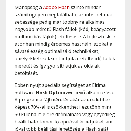
Manapság a
Adobe Flash
szinte minden
számítógépen megtalálható, az internet mai
sebessége pedig már többnyire alkalmas
nagyobb méretű Flash fájlok (kód, beágyazott
multimédiás fájlok) letöltésére. A fejlesztéskor
azonban mindig érdemes használni azokat a
sávszélesség optimalizáló technikákat,
amelyekkel csökkenthetjük a letöltendő fájlok
méretét és így gyorsíthatjuk az oldalak
betöltését.
Ebben nyújt speciális segítséget az Eltima
Software
Flash Optimizer
nevű alkalmazása.
A program a fájl méretét akár az eredetihez
képest 70%-al is csökkentheti, ezt több mint
50 különálló előre definiálható vagy egyedileg
beállítható tömörítő opcióval érhetjük el, ami
jóval több beállítási lehetőség a Flash saját