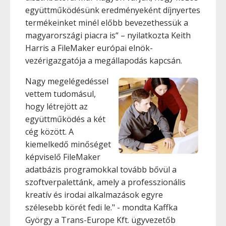
együttműködésünk eredményeként díjnyertes
termékeinket minél előbb bevezethessük a
magyarországi piacra is“ – nyilatkozta Keith
Harris a FileMaker európai elnök-
vezérigazgatója a megállapodás kapcsán.
Nagy megelégedéssel
vettem tudomásul,
hogy létrejött az
együttműködés a két
cég között. A
kiemelkedő minőséget
képviselő FileMaker
adatbázis programokkal tovább bővül a
szoftverpalettánk, amely a professzionális
kreatív és irodai alkalmazások egyre
szélesebb körét fedi le." - mondta Kaffka
György a Trans-Europe Kft. ügyvezetőb