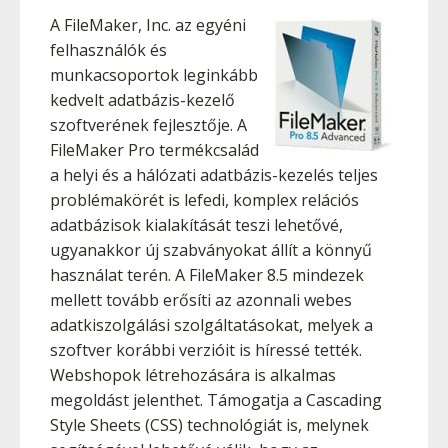
A FileMaker, Inc. az egyéni
felhasználók és
munkacsoportok leginkább
kedvelt adatbázis-kezelő
szoftverének fejlesztője. A
FileMaker Pro termékcsalád
a helyi és a hálózati adatbázis-kezelés teljes
problémakörét is lefedi, komplex relációs
adatbázisok kialakítását teszi lehetővé,
ugyanakkor új szabványokat állít a könnyű
használat terén. A FileMaker 8.5 mindezek
mellett tovább erősíti az azonnali webes
adatkiszolgálási szolgáltatásokat, melyek a
szoftver korábbi verzióit is híressé tették.
Webshopok létrehozására is alkalmas
megoldást jelenthet. Támogatja a Cascading
Style Sheets (CSS) technológiát is, melynek