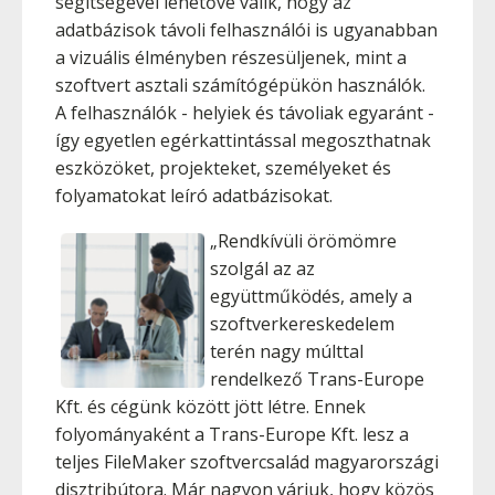
segítségével lehetővé válik, hogy az
adatbázisok távoli felhasználói is ugyanabban
a vizuális élményben részesüljenek, mint a
szoftvert asztali számítógépükön használók.
A felhasználók - helyiek és távoliak egyaránt -
így egyetlen egérkattintással megoszthatnak
eszközöket, projekteket, személyeket és
folyamatokat leíró adatbázisokat.
„Rendkívüli örömömre
szolgál az az
együttműködés, amely a
szoftverkereskedelem
terén nagy múlttal
rendelkező Trans-Europe
Kft. és cégünk között jött létre. Ennek
folyományaként a Trans-Europe Kft. lesz a
teljes FileMaker szoftvercsalád magyarországi
disztribútora. Már nagyon várjuk, hogy közös