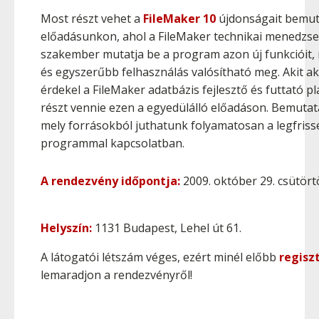
Most részt vehet a
FileMaker 10
újdonságait bemut
előadásunkon, ahol a FileMaker technikai menedzs
szakember mutatja be a program azon ­új funkcióit,
és egyszerűbb felhasználás valósítható meg. Akit ak
érdekel a FileMaker adatbázis fejlesztő és futtató 
részt vennie ezen a egyedülálló előadáson. Bemutat
mely forrásokból juthatunk folyamatosan a legfris
programmal kapcsolatban.
A rendezvény időpontja:
2009. október 29. csütört
Helyszín:
1131 Budapest, Lehel út 61.
A látogatói létszám véges, ezért minél előbb
regisz
lemaradjon a rendezvényről!