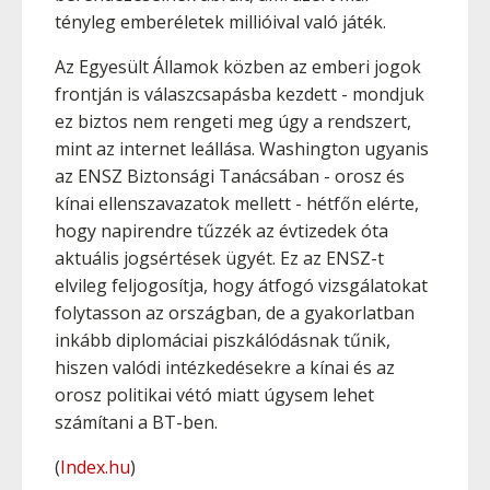
tényleg emberéletek millióival való játék.
Az Egyesült Államok közben az emberi jogok
frontján is válaszcsapásba kezdett - mondjuk
ez biztos nem rengeti meg úgy a rendszert,
mint az internet leállása. Washington ugyanis
az ENSZ Biztonsági Tanácsában - orosz és
kínai ellenszavazatok mellett - hétfőn elérte,
hogy napirendre tűzzék az évtizedek óta
aktuális jogsértések ügyét. Ez az ENSZ-t
elvileg feljogosítja, hogy átfogó vizsgálatokat
folytasson az országban, de a gyakorlatban
inkább diplomáciai piszkálódásnak tűnik,
hiszen valódi intézkedésekre a kínai és az
orosz politikai vétó miatt úgysem lehet
számítani a BT-ben.
(
Index.hu
)