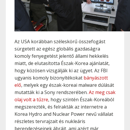
Az USA korábban széleskörű összefogást
sürgetett az egész globális gazdaságra
komoly fenyegetést jelentő állami hekkelés
miatt, de elutasította Észak-Korea ajánlatát,
hogy közösen vizsgálják ki az ügyet. Az FBI
ugyanis komoly bizonyítékokat
bányászott
elő
, melyek egy észak-koreai malware dúlását
mutatták ki a Sony rendszerében.
Az meg csak
olaj volt a tűzre
, hogy szintén Észak-Koreából
megszerezték, és felrakták az internetre a
Korea Hydro and Nuclear Power nevű vállalat
részletes tervrajzait és nukleáris
berendezéseinek ábráit, ami azért már