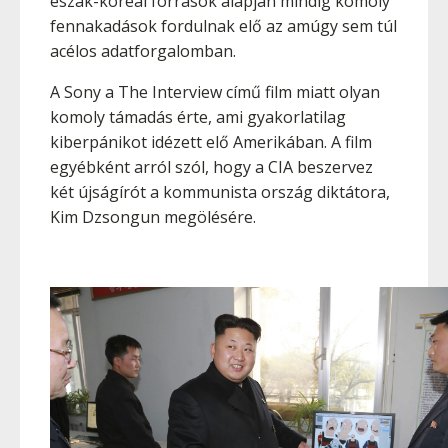
észak-koreai források alapján mindig komoly
fennakadások fordulnak elő az amúgy sem túl
acélos adatforgalomban.
A Sony a The Interview című film miatt olyan
komoly támadás érte, ami gyakorlatilag
kiberpánikot idézett elő Amerikában. A film
egyébként arról szól, hogy a CIA beszervez
két újságírót a kommunista ország diktátora,
Kim Dzsongun megölésére.