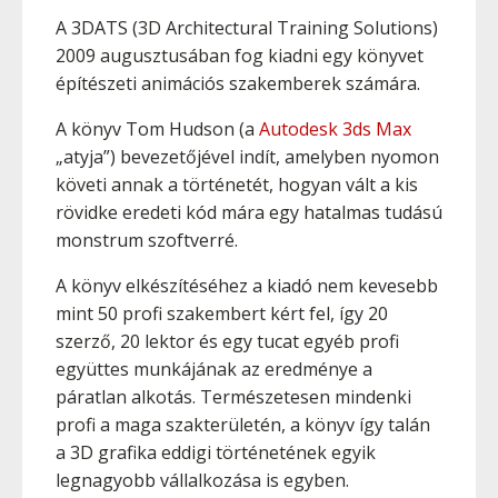
A 3DATS (3D Architectural Training Solutions)
2009 augusztusában fog kiadni egy könyvet
építészeti animációs szakemberek számára.
A könyv Tom Hudson (a
Autodesk 3ds Max
„atyja”) bevezetőjével indít, amelyben nyomon
követi annak a történetét, hogyan vált a kis
rövidke eredeti kód mára egy hatalmas tudású
monstrum szoftverré.
A könyv elkészítéséhez a kiadó nem kevesebb
mint 50 profi szakembert kért fel, így 20
szerző, 20 lektor és egy tucat egyéb profi
együttes munkájának az eredménye a
páratlan alkotás. Természetesen mindenki
profi a maga szakterületén, a könyv így talán
a 3D grafika eddigi történetének egyik
legnagyobb vállalkozása is egyben.