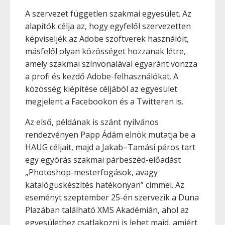
A szervezet független szakmai egyesület. Az
alapítók célja az, hogy egyfelől szervezetten
képviseljék az Adobe szoftverek használóit,
másfelől olyan közösséget hozzanak létre,
amely szakmai színvonalával egyaránt vonzza
a profi és kezdő Adobe-felhasználókat. A
közösség kiépítése céljából az egyesület
megjelent a Facebookon és a Twitteren is.
Az első, példának is szánt nyilvános
rendezvényen Papp Ádám elnök mutatja be a
HAUG céljait, majd a Jakab–Tamási páros tart
egy egyórás szakmai párbeszéd-előadást
„Photoshop-mesterfogások, avagy
katalóguskészítés hatékonyan” címmel. Az
eseményt szeptember 25-én szervezik a Duna
Plazában található XMS Akadémián, ahol az
egyesülethez csatlakozni is lehet majd, amiért