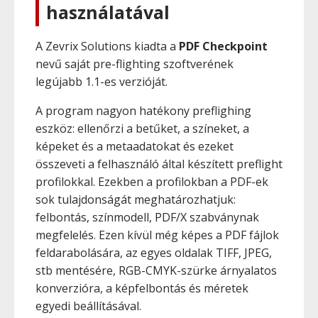
használatával
­A Zevrix Solutions kiadta a
PDF Checkpoint
nevű saját pre-flighting szoftverének
legújabb 1.1-es verzióját.
A program nagyon hatékony preflighing
eszköz: ellenőrzi a betűket, a színeket, a
képeket és a metaadatokat és ezeket
összeveti a felhasználó által készített preflight
profilokkal. Ezekben a profilokban a PDF-ek
sok tulajdonságát meghatározhatjuk:
felbontás, színmodell, PDF/X szabványnak
megfelelés. Ezen kívül még képes a PDF fájlok
feldarabolására, az egyes oldalak TIFF, JPEG,
stb mentésére, RGB-CMYK-szürke árnyalatos
konverzióra, a képfelbontás és méretek
egyedi beállításával.