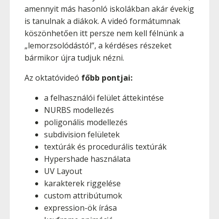
amennyit más hasonló iskolákban akár évekig
is tanulnak a diákok. A videó formátumnak
köszönhetően itt persze nem kell félnünk a
„lemorzsolódástól”, a kérdéses részeket
bármikor újra tudjuk nézni.
Az oktatóvideó
főbb pontjai:
a felhasználói felület áttekintése
NURBS modellezés
poligonális modellezés
subdivision felületek
textúrák és procedurális textúrák
Hypershade használata
UV Layout
karakterek riggelése
custom attribútumok
expression-ök írása