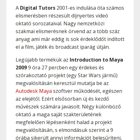
A
Digital Tutors
2001-es indulása óta számos
elismerésben részesült díjnyertes videó
oktató sorozataival. Nagy nemzetközi
szakmai elismerésnek örvend az a több száz
anyag ami már eddig is sok érdeklődőt indított
el a film, játék és broadcast iparág útján.
Legújabb termékük az
Introduction to Maya
2009
9 óra 27 percben egy érdekes és
szórakoztató projekt (egy Star Wars jármű)
megvalósításán keresztül mutatja be az
Autodesk Maya
szoftver működését, egészen
az elejétől. Ezért elsősorban új és kezdő
művészek számára javasolt. Négy különböző
oktató a maga saját szakterületének
megfelelően lépésenként halad a projekt
megvalósításán, s elmondásuk szerint a 9
órába sikerült annyi információt belesűríteni,