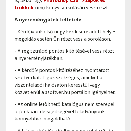
is, akkor egy
Photoshop CS3 - Alapok és
trükkök
című könyv
sorsolásán vesz részt.
A nyereményjáték feltételei
- Kérdőívünk első négy kérdésére adott helyes
megoldás esetén Ön részt vesz a soroláson.
- A regisztráció pontos kitöltésével vesz részt
a nyereményjátékban.
- A kérdőív pontos kitöltéséhez nyomtatott
szoftverkatalógus szükséges, amelyet a
viszonteladói hálózaton keresztül vagy
közvetlenül a szoftver.hu portálon igényelhet.
- Az online letölthető katalógus nem szerepel
a játékban, de segítségével feladványunk
könnyebben megoldható.
- A bónusz kérdés kitöltése nem kötelező, de