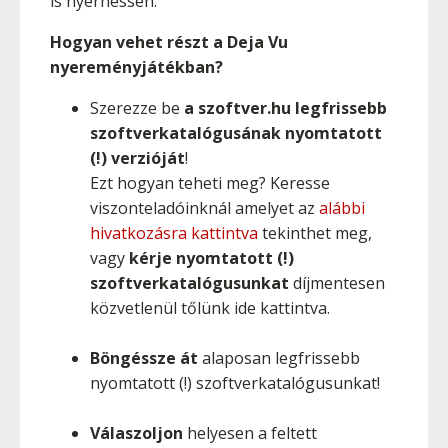
is nyerhessen.
Hogyan vehet részt a Deja Vu
nyereményjátékban?
Szerezze be
a szoftver.hu legfrissebb
szoftverkatalógusának nyomtatott
(!) verzióját
!
Ezt hogyan teheti meg? Keresse
viszonteladóinknál amelyet az
alábbi
hivatkozásra kattintva
tekinthet meg,
vagy
kérje nyomtatott (!)
szoftverkatalógusunkat
díjmentesen
közvetlenül tőlünk ide kattintva.
Böngéssze át
alaposan legfrissebb
nyomtatott (!) szoftverkatalógusunkat!
Válaszoljon
helyesen a feltett