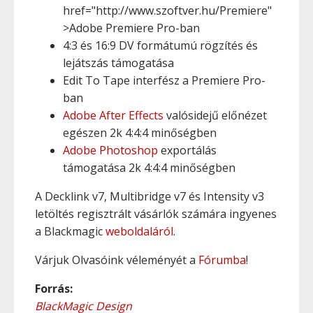
href="http://www.szoftver.hu/Premiere"
>Adobe Premiere Pro-ban
4:3 és 16:9 DV formátumú rögzítés és
lejátszás támogatása
Edit To Tape interfész a Premiere Pro-
ban
Adobe After Effects
valósidejű előnézet
egészen 2k 4:4:4 minőségben
Adobe Photoshop
exportálás
támogatása 2k 4:4:4 minőségben
A Decklink v7, Multibridge v7 és Intensity v3
letöltés regisztrált vásárlók számára ingyenes
a Blackmagic
weboldaláról
.
Várjuk Olvasóink véleményét a
Fórumba
!
Forrás:
BlackMagic Design