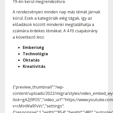
19-én kerül megrendezésre.
A rendezvényen minden nap más témát járnak
körül. Ezek a kategóriák elég tágak, így az
előadások között mindenki megtalálhatja a
számára érdekes témákat. A 4 fő csapásirány
a következő lesz:
Emberiség
Technológia
Oktatás
Kreativitás
{"preview_thumbnail":"/wp-
content/uploads/2022/migra/styles/video_embed_wy
itok=gA2J9fOS","video_url":"https://www.youtube.co
v=cMinWa9FvVc","settings":
{"responsive":1,"width":"854","height":"480","autopla