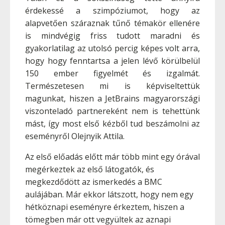
érdekessé a szimpóziumot, hogy az
alapvetően száraznak tűnő témakör ellenére
is mindvégig friss tudott maradni és
gyakorlatilag az utolsó percig képes volt arra,
hogy hogy fenntartsa a jelen lévő körülbelül
150 ember figyelmét és izgalmát.
Természetesen mi is képviseltettük
magunkat, hiszen a JetBrains magyarországi
viszonteladó partnereként nem is tehettünk
mást, így most első kézből tud beszámolni az
eseményről Olejnyik Attila.
Az első előadás előtt már több mint egy órával
megérkeztek az első látogatók, és
megkezdődött az ismerkedés a BMC
aulájában. Már ekkor látszott, hogy nem egy
hétköznapi eseményre érkeztem, hiszen a
tömegben már ott vegyültek az aznapi