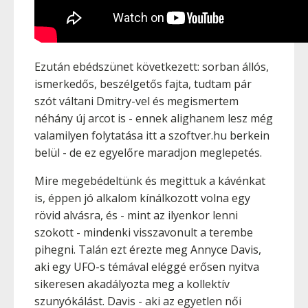
Ezután ebédszünet következett: sorban állós,
ismerkedős, beszélgetős fajta, tudtam pár
szót váltani Dmitry-vel és megismertem
néhány új arcot is - ennek alighanem lesz még
valamilyen folytatása itt a szoftver.hu berkein
belül - de ez egyelőre maradjon meglepetés.
Mire megebédeltünk és megittuk a kávénkat
is, éppen jó alkalom kínálkozott volna egy
rövid alvásra, és - mint az ilyenkor lenni
szokott - mindenki visszavonult a terembe
pihegni. Talán ezt érezte meg Annyce Davis,
aki egy UFO-s témával eléggé erősen nyitva
sikeresen akadályozta meg a kollektív
szunyókálást. Davis - aki az egyetlen női