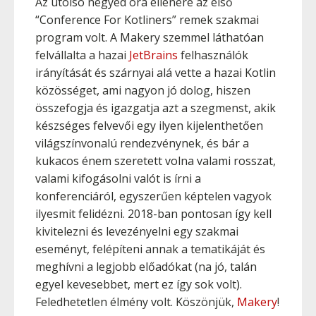
Az utolsó negyed óra ellenére az első
“Conference For Kotliners” remek szakmai
program volt. A Makery szemmel láthatóan
felvállalta a hazai
JetBrains
felhasználók
irányítását és szárnyai alá vette a hazai Kotlin
közösséget, ami nagyon jó dolog, hiszen
összefogja és igazgatja azt a szegmenst, akik
készséges felvevői egy ilyen kijelenthetően
világszínvonalú rendezvénynek, és bár a
kukacos énem szeretett volna valami rosszat,
valami kifogásolni valót is írni a
konferenciáról, egyszerűen képtelen vagyok
ilyesmit felidézni. 2018-ban pontosan így kell
kivitelezni és levezényelni egy szakmai
eseményt, felépíteni annak a tematikáját és
meghívni a legjobb előadókat (na jó, talán
egyel kevesebbet, mert ez így sok volt).
Feledhetetlen élmény volt. Köszönjük,
Makery
!