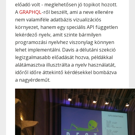
előadó volt - meglehetősen jó topikot hozott.
A
GRAPHQL
-ről beszélt, ami a neve ellenére
nem valamiféle adatbázis vizualizációs
környezet, hanem egy speciális API független
lekérdező nyelv, amit szinte bármilyen
programozási nyelvhez viszonylag könnyen
lehet implementálni. Davis a délutáni szekció
legizgalmasabb előadását hozva, példákkal
alátámasztva illusztrálta a nyelv használatát,
időről időre áttekintő kérdésekkel bombázva
a nagyérdeműt.