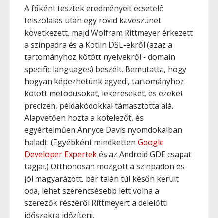
A főként tesztek eredményeit ecsetelő
felszólalás után egy rövid kávészünet
következett, majd Wolfram Rittmeyer érkezett
a színpadra és a Kotlin DSL-ekről (azaz a
tartományhoz kötött nyelvekről - domain
specific languages) beszélt. Bemutatta, hogy
hogyan képezhetünk egyedi, tartományhoz
kötött metódusokat, lekéréseket, és ezeket
precízen, példakódokkal támasztotta alá.
Alapvetően hozta a kötelezőt, és
egyértelműen Annyce Davis nyomdokaiban
haladt. (Egyébként mindketten
Google
Developer Expertek
és az Android GDE csapat
tagjai.) Otthonosan mozgott a színpadon és
jól magyarázott, bár talán túl későn került
oda, lehet szerencsésebb lett volna a
szerezők részéről Rittmeyert a délelőtti
időszakra időzíteni.