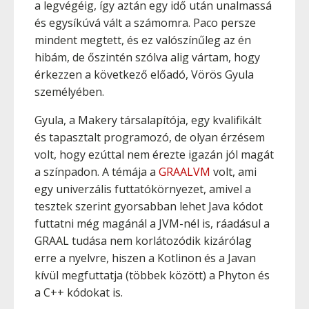
a legvégéig, így aztán egy idő után unalmassá
és egysíkúvá vált a számomra. Paco persze
mindent megtett, és ez valószínűleg az én
hibám, de őszintén szólva alig vártam, hogy
érkezzen a következő előadó, Vörös Gyula
személyében.
Gyula, a Makery társalapítója, egy kvalifikált
és tapasztalt programozó, de olyan érzésem
volt, hogy ezúttal nem érezte igazán jól magát
a színpadon. A témája a
GRAALVM
volt, ami
egy univerzális futtatókörnyezet, amivel a
tesztek szerint gyorsabban lehet Java kódot
futtatni még magánál a JVM-nél is, ráadásul a
GRAAL tudása nem korlátozódik kizárólag
erre a nyelvre, hiszen a Kotlinon és a Javan
kívül megfuttatja (többek között) a Phyton és
a C++ kódokat is.