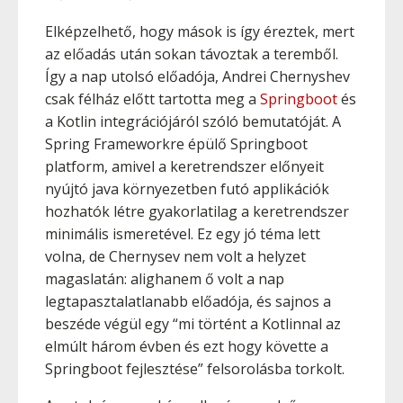
Elképzelhető, hogy mások is így éreztek, mert
az előadás után sokan távoztak a teremből.
Így a nap utolsó előadója, Andrei Chernyshev
csak félház előtt tartotta meg a
Springboot
és
a Kotlin integrációjáról szóló bemutatóját. A
Spring Frameworkre épülő Springboot
platform, amivel a keretrendszer előnyeit
nyújtó java környezetben futó applikációk
hozhatók létre gyakorlatilag a keretrendszer
minimális ismeretével. Ez egy jó téma lett
volna, de Chernysev nem volt a helyzet
magaslatán: alighanem ő volt a nap
legtapasztalatlanabb előadója, és sajnos a
beszéde végül egy “mi történt a Kotlinnal az
elmúlt három évben és ezt hogy követte a
Springboot fejlesztése” felsorolásba torkolt.