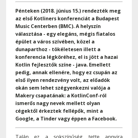
Pénteken (2018. június 15.) rendezték meg
az első Kotliners konferenciát a Budapest
Music Centerben (BMC). A helyszín
választása - egy elegáns, mégis fiatalos
épület a város szívében, közel a
dunaparthoz - tökéletesen illett a
konferencia légköréhez, el is jött a hazai
Kotlin fejlesztők színe - java. Emellett
pedig, annak ellenére, hogy ez csupán az
első ilyen rendezvény volt, az előadók
okán sem lehet szégyenkezni valója a
Makery csapatának: a KotlinConf-ról
ismerős nagy nevek mellett olyan
cégektől érkeztek fellépők, mint a
Google, a Tinder vagy éppen a Facebook.
Talán ez a sokszínűség tette annyira