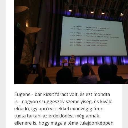
Eugene - bár kicsit fáradt volt, és ezt mondta
is - nagyon szuggesztív személyiség, és kiváló
előadó, így apró viccekkel mindvégig fenn
tudta tartani az érdeklődést még annak
ellenére is, hogy maga a téma tulajdonképpen