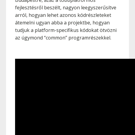
Budapestre, azaz a többplatformos
fejlesztésről beszélt, nagyon leegyszerűsítve
arról, hogyan lehet azonos kódrészleteket
átemelni ugyan abba a projektbe, hogyan
tudjuk a platform-specifikus kódokat ötvözni
az úgymond “common” programrészekkel.