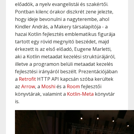
előadók, a nyelv evangelistái és szakértői.
Pontban kilenc órakor diszkrét zene jelezte,
hogy ideje bevonulni a nagyterembe, ahol
Kindler András, a Makery társalapítója - a
hazai Kotlin fejlesztés emblematikus figurája
tartott egy rövid megnyitó beszédet, majd
érkezett is az első előadó, Eugene Marletti,
aki a Kotlin metaadat kezelési struktúrájáról,
illetve a programon belüli metaadat kezelés
fejlesztési irányáról beszélt. Prezentációjában
a
Retrofit
HTTP API kapcsán szóba kerültek
az
Arrow
, a
Moshi
és a
Room
fejlesztői
könyvtárak, valamint a
Kotlin-Meta
könyvtár
is.