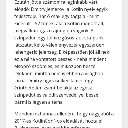
Ezután jött a számomra leginkább várt
előadó: Dmitry Jemerov, a Kotlin nyelv egyik
fejlesztője. Bár ő csak egy tagja a - mint
kiderült - 52 főnek, aki a Kotlin mögött áll,
megvallom, igazi rajongója vagyok. A
színpadon egy túlmozgásos-autista-punk
látszatát keltő véleményvezér egyszerűen
lehengerlő jelenség. Elképesztően jól áll neki
ez a néha vontatott beszéd - néha mindent
elsöprő szóömlés, és miközben beszél
lélekben, mintha nem is ebben a világban
járna. Dmitry úgy viselkedik mint egy
érinthetetlen zseni: belakja az egész
színpadot és valódi szenvedéllyel beszél,
bármi is legyen a téma.
Mondom ezt annak ellenére, hogy nagyjából a
2017-es KotlinConf-os előadását hozta el