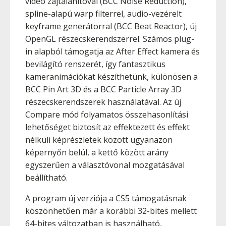
videó zajtalanítóval (BCC Noise Reduction),
spline-alapú warp filterrel, audio-vezérelt
keyframe generátorral (BCC Beat Reactor), új
OpenGL részecskerendszerrel. Számos plug-
in alapból támogatja az After Effect kamera és
bevilágító renszerét, így fantasztikus
kameranimációkat készíthetünk, különösen a
BCC Pin Art 3D és a BCC Particle Array 3D
részecskerendszerek használatával. Az új
Compare mód folyamatos összehasonlítási
lehetőséget biztosít az effektezett és effekt
nélküli képrészletek között ugyanazon
képernyőn belül, a kettő között arány
egyszerűen a választóvonal mozgatásával
beállítható.
A program új verziója a CS5 támogatásnak
köszönhetően már a korábbi 32-bites mellett
64-bites változatban is használható,