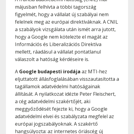
májusban felhívta a többi tagország
figyelmét, hogy a vállalat új szabályai nem
felelnek meg az európai direktíváknak. A CNIL
a szabályok vizsgálata után ismét arra jutott,
hogy a Google nem kötelezte el magát az
Információs és Liberalizációs Direktíva
mellett, ráadásul a vállalat pontatlanul
válaszolt a hatóság kérdéseire is.
A
Google budapesti irodája
az MTI-hez
eljuttatott állásfoglalásában visszautasította a
tagállamok adatvédelmi hatóságainak
állítását. A nyilatkozat idézte Peter Fleischert,
a cég adatvédelmi szakértőjét, aki
meggyőződését fejezte ki, hogy a Google
adatvédelmi elvei és szabályzata megfelel az
európai jogszabályoknak. A szakértő
hangsúlyozta: az internetes óriáscég új