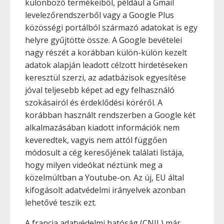
különböző termékeiből, például a Gmail
levelezőrendszerből vagy a Google Plus
közösségi portálból származó adatokat is egy
helyre gyűjtötte össze. A Google bevételei
nagy részét a korábban külön-külön kezelt
adatok alapján leadott célzott hirdetéseken
keresztül szerzi, az adatbázisok egyesítése
jóval teljesebb képet ad egy felhasználó
szokásairól és érdeklődési köréről. A
korábban használt rendszerben a Google két
alkalmazásában kiadott információk nem
keveredtek, vagyis nem attól függően
módosult a cég keresőjének találati listája,
hogy milyen videókat néztünk meg a
közelmúltban a Youtube-on. Az új, EU által
kifogásolt adatvédelmi irányelvek azonban
lehetővé teszik ezt.
A francia adatvédelmi hatóság (CNIL) már