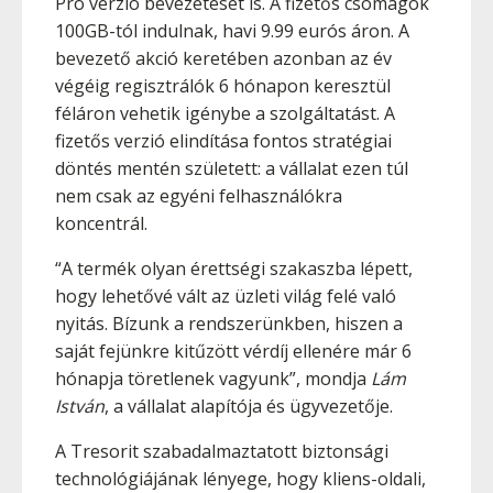
Pro verzió bevezetését is. A fizetős csomagok
100GB-tól indulnak, havi 9.99 eurós áron. A
bevezető akció keretében azonban az év
végéig regisztrálók 6 hónapon keresztül
féláron vehetik igénybe a szolgáltatást. A
fizetős verzió elindítása fontos stratégiai
döntés mentén született: a vállalat ezen túl
nem csak az egyéni felhasználókra
koncentrál.
“A termék olyan érettségi szakaszba lépett,
hogy lehetővé vált az üzleti világ felé való
nyitás. Bízunk a rendszerünkben, hiszen a
saját fejünkre kitűzött vérdíj ellenére már 6
hónapja töretlenek vagyunk”, mondja
Lám
István
, a vállalat alapítója és ügyvezetője.
A Tresorit szabadalmaztatott biztonsági
technológiájának lényege, hogy kliens-oldali,