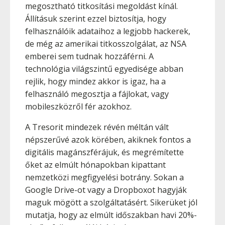
megosztható titkosítási megoldást kínál.
Állításuk szerint ezzel biztosítja, hogy
felhasználóik adataihoz a legjobb hackerek,
de még az amerikai titkosszolgálat, az NSA
emberei sem tudnak hozzáférni. A
technológia világszintű egyedisége abban
rejlik, hogy mindez akkor is igaz, ha a
felhasználó megosztja a fájlokat, vagy
mobileszközről fér azokhoz.
A Tresorit mindezek révén méltán vált
népszerűvé azok körében, akiknek fontos a
digitális magánszférájuk, és megrémítette
őket az elmúlt hónapokban kipattant
nemzetközi megfigyelési botrány. Sokan a
Google Drive-ot vagy a Dropboxot hagyják
maguk mögött a szolgáltatásért. Sikerüket jól
mutatja, hogy az elmúlt időszakban havi 20%-