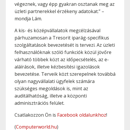
végeznek, vagy épp gyakran osztanak meg az
üzleti partnerekkel érzékeny adatokat.” –
mondja Lám.
A kis- és középvállalatok megcélzásával
párhuzamosan a Tresorit iparág-specifikus
szolgáltatások bevezetését is tervezi. Az üzleti
felhasználóknak szóló funkciók közül jövőre
várható többek közt az időpecsételés, az e-
aláírások, illetve kézbesítési igazolások
bevezetése. Terveik közt szerepelnek továbbá
olyan nagyvállalati ügyfelek számára
szükséges megoldások is, mint az
auditálhatóság, illetve a központi
adminisztrációs felület.
Csatlakozzon Ön is
Facebook oldalunkhoz
!
(
Computerworld.hu
)