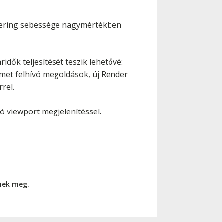
ndering sebessége nagymértékben
dők teljesítését teszik lehetővé:
lmet felhívó megoldások, új Render
rel.
ó viewport megjelenítéssel.
nnek meg.