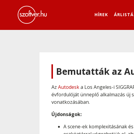
HÍREK
ÁRLISTÁ
Bemutatták az Au
Az
Autodesk
a Los Angeles-i SIGGRA
évfordulóját ünneplő alkalmazás új s
vonatkozásában.
Újdonságok:
A scene-ek komplexitásának és