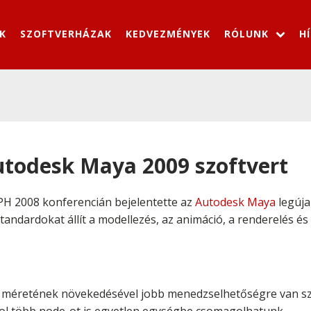
K
SZOFTVERHÁZAK
KEDVEZMÉNYEK
RÓLUNK
H
todesk Maya 2009 szoftvert
PH 2008 konferencián bejelentette az
Autodesk Maya
legúja
tandardokat állít a modellezés, az animáció, a renderelés és
 méretének növekedésével jobb menedzselhetőségre van szü