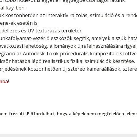
hol több node-ot is egyetlen egységbe csomagolhatunk.
al Ray-ben.
k köszönhetően az interaktív rajzolás, szimuláció és a re
ene-ek esetén is.
dellezés és UV textúrázás területén.
nkafolyamat-vezérlő eszközök segítik, amelyek a szűk határi
vatkozási lehetőség, állományok újrafelhasználására figye
egráció az Autodesk Toxik procedurális kompozitáló szoftver
csönhatásba lépő realisztikus fizikai szimulációk készítése.
erjedésének köszönhetően új sztereo kameraállások, sztere
mba
!
nem frissült! Előfordulhat, hogy a képek nem megfelelően jele