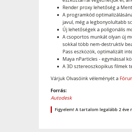
eszköztárral végezhetjük el, a
Render proxy lehetőség a Ment
A programkód optimalizálásána
javul, még a legbonyolultabb sc
Új lehetőségek a poligonális mo
A csoportos munkát olyan új mu
sokkal több nem-destruktív bea
Pass eszközök, optimalizált int
Maya nParticles - egymással köl
A 3D sztereoszkopikus filmek t
Várjuk Olvasóink véleményét a
Fóru
Forrás:
Autodesk
Figyelem! A tartalom legalább 2 éve 