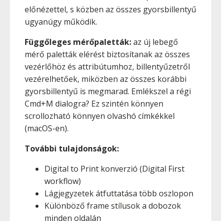
előnézettel, s közben az összes gyorsbillentyű
ugyanúgy működik.
Függőleges mérőpaletták:
az új lebegő
mérő paletták elérést biztosítanak az összes
vezérlőhöz és attribútumhoz, billentyűzetről
vezérelhetőek, miközben az összes korábbi
gyorsbillentyű is megmarad. Emlékszel a régi
Cmd+M dialogra? Ez szintén könnyen
scrollozható könnyen olvashó címkékkel
(macOS-en).
További tulajdonságok:
Digital to Print konverzió (Digital First
workflow)
Lágjegyzetek átfuttatása több oszlopon
Különböző frame stílusok a dobozok
minden oldalán