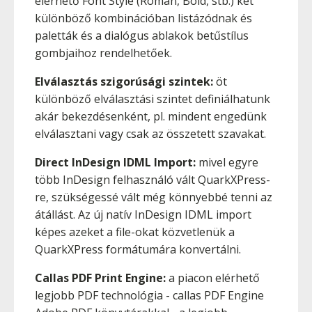
elérhető Font Style (Roman, Bold, stb.) két
különböző kombinációban listázódnak és
paletták és a dialógus ablakok betűstílus
gombjaihoz rendelhetőek.
Elválasztás szigorúsági szintek:
öt
különböző elválasztási szintet definiálhatunk
akár bekezdésenként, pl. mindent engedünk
elválasztani vagy csak az összetett szavakat.
Direct InDesign IDML Import:
mivel egyre
több InDesign felhasználó vált QuarkXPress-
re, szükségessé vált még könnyebbé tenni az
átállást. Az új natív InDesign IDML import
képes azeket a file-okat közvetlenük a
QuarkXPress formátumára konvertálni.
Callas PDF Print Engine:
a piacon elérhető
legjobb PDF technológia - callas PDF Engine