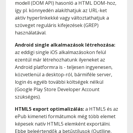
modell (DOM API) hasonló a HTML DOM-hoz,
így pl. könnyedén alakíthatjuk az URL-ket
aktív hyperlinkekké vagy változtathatjuk a
szöveget reguláris kifejezések (GREP)
használatával.
Android single alkalmazások létrehozása:
az eddigi single iOS alkalmazásokon felül
ezentúl már létrehozhatunk ilyeneket az
Android platformra is - teljesen ingyenesen,
közvetlenül a desktop-ról, bármiféle server,
login és egyéb további költségek nélkül
(Google Play Store Developer Account
szükséges).
HTML5 export optimalizálás:
a HTML5 és az
ePub kimeneti formátumok még több elemet
képesek natív HTML5 elemként exportálni.
Ebbe beleértendők a betűstílusok (Outlline,