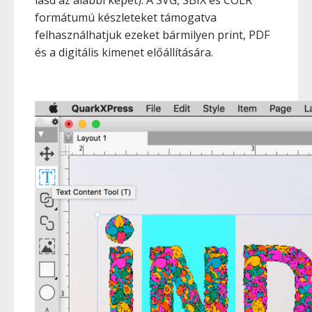
lásd az alábbi képet). A SVG, SBIX és COLR
formátumú készleteket támogatva
felhasználhatjuk ezeket bármilyen print, PDF
és a digitális kimenet előállítására.