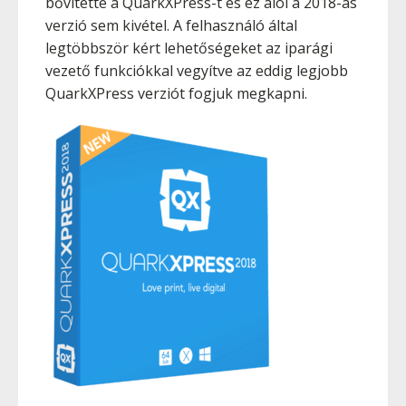
bővítette a QuarkXPress-t és ez alól a 2018-as
verzió sem kivétel. A felhasználó által
legtöbbször kért lehetőségeket az iparági
vezető funkciókkal vegyítve az eddig legjobb
QuarkXPress verziót fogjuk megkapni.