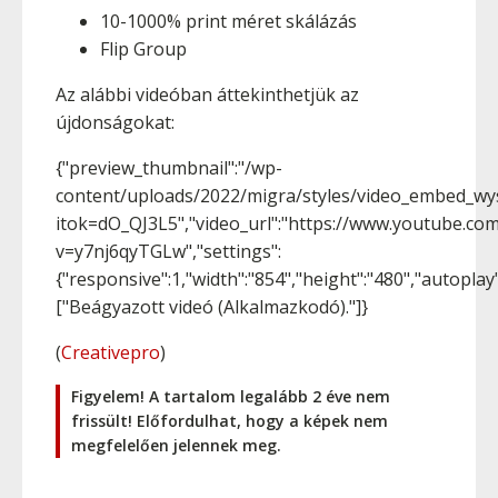
10-1000% print méret skálázás
Flip Group
Az alábbi videóban áttekinthetjük az
újdonságokat:
{"preview_thumbnail":"/wp-
content/uploads/2022/migra/styles/video_embed_wy
itok=dO_QJ3L5","video_url":"https://www.youtube.co
v=y7nj6qyTGLw","settings":
{"responsive":1,"width":"854","height":"480","autopla
["Beágyazott videó (Alkalmazkodó)."]}
(
Creativepro
)
Figyelem! A tartalom legalább 2 éve nem
frissült! Előfordulhat, hogy a képek nem
megfelelően jelennek meg.