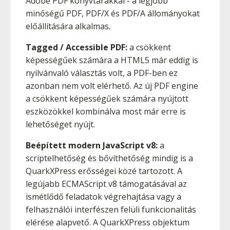
Adobe PDF könyvtárakkal - a legjobb
minőségű PDF, PDF/X és PDF/A állományokat
előállítására alkalmas.
Tagged / Accessible PDF:
a csökkent
képességűek számára a HTML5 már eddig is
nyilvánvaló választás volt, a PDF-ben ez
azonban nem volt elérhető. Az új PDF engine
a csökkent képességűek számára nyújtott
eszközökkel kombinálva most már erre is
lehetőséget nyújt.
Beépített modern JavaScript v8:
a
scriptelhetőség és bővíthetőség mindig is a
QuarkXPress erősségei közé tartozott. A
legújabb ECMAScript v8 támogatásával az
ismétlődő feladatok végrehajtása vagy a
felhasználói interfészen felüli funkcionalitás
elérése alapvető. A QuarkXPress objektum