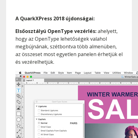
A QuarkXPress 2018 újdonságai:
Elsőosztályú OpenType vezérlés:
ahelyett,
hogy az OpenType lehetőségek valahol
megbújnának, szétbontva több almenüben,
az összeset most egyetlen panelen érhetjük el
és vezérelhetjük.