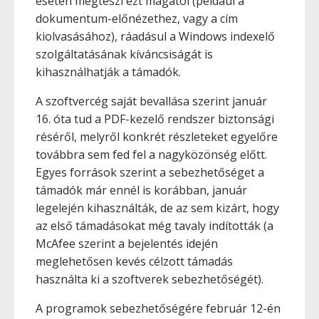
esetén megteszi ezt magától (például a
dokumentum-előnézethez, vagy a cím
kiolvasásához), ráadásul a Windows indexelő
szolgáltatásának kíváncsiságát is
kihasználhatják a támadók.
A szoftvercég saját bevallása szerint január
16. óta tud a PDF-kezelő rendszer biztonsági
réséről, melyről konkrét részleteket egyelőre
továbbra sem fed fel a nagyközönség előtt.
Egyes források szerint a sebezhetőséget a
támadók már ennél is korábban, január
legelején kihasználták, de az sem kizárt, hogy
az első támadásokat még tavaly indították (a
McAfee szerint a bejelentés idején
meglehetősen kevés célzott támadás
használta ki a szoftverek sebezhetőségét).
A programok sebezhetőségére február 12-én