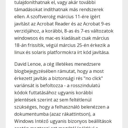
tulajdoníthatnak el, vagy akár további
támadásokat indíthatnak más rendszerek
ellen. A szoftvercég március 11-ére ígért
javítást az Acrobat Reader és az Acrobat 9-es
verziójához, a korábbi, 8-as és 7-es változatok
windowsos és mac-es kiadásait csak március
18-án frissítik, végül március 25-én érkezik a
linux és solaris platformokra írt kód javítása.
David Lenoe, a cég illetékes menedzsere
blogbejegyzésében rámutat, hogy a most
érkezett javítás a biztonsági rés "no click"
variánsát is befoltozza - a rosszindulatú
kódok futtatásához ugyanis korábbi
jelentések szerint az sem feltétlenül
szükséges, hogy a felhasználó belenézzen a
dokumentumba (azaz rákattintson), a
Windows Intéző ugyanis bizonyos beállítások